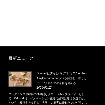
最新ニュース
.14-
Odowellは誇らしげにプレミアムAlpha-
Amylcinnamaldehydeを発売し、香りと
パーソナルケアの革新を高める
2025/09/12
.14-
フレグランス原材料の世界的なグローバルサプライヤーとし
て、Odowellは「イノベーション主導の品質に焦点を当てた」
という中核哲学を支持し、世界中の顧客に優れたフレグランス