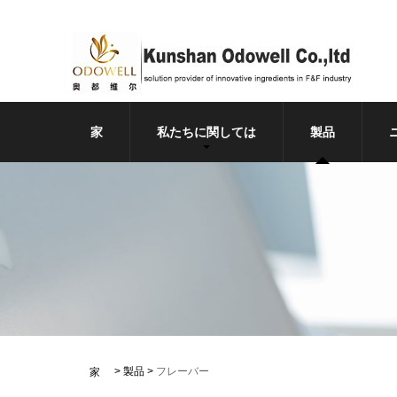
家
私たちに関しては
製品
>
製品
>
フレーバー
家