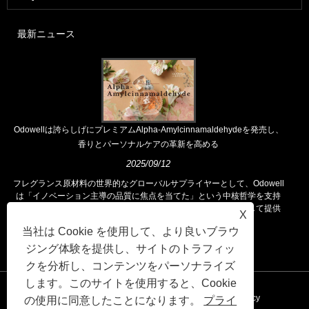
最新ニュース
Odowellは誇らしげにプレミアムAlpha-Amylcinnamaldehydeを発売し、
香りとパーソナルケアの革新を高める
2025/09/12
フレグランス原材料の世界的なグローバルサプライヤーとして、Odowell
は「イノベーション主導の品質に焦点を当てた」という中核哲学を支持
し、世界中の顧客に優れたフレグランスソリューションを一貫して提供
X
しています。
当社は Cookie を使用して、より良いブラウ
ジング体験を提供し、サイトのトラフィッ
クを分析し、コンテンツをパーソナライズ
します。このサイトを使用すると、Cookie
リンク
Sitemap
RSS
XML
Privacy Policy
の使用に同意したことになります。
プライ