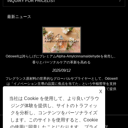
INQUIRY FOR PRICELIST
最新ニュース
Odowellは誇らしげにプレミアムAlpha-Amylcinnamaldehydeを発売し、
香りとパーソナルケアの革新を高める
2025/09/12
フレグランス原材料の世界的なグローバルサプライヤーとして、Odowell
は「イノベーション主導の品質に焦点を当てた」という中核哲学を支持
し、世界中の顧客に優れたフレグランスソリューションを一貫して提供
X
しています。
当社は Cookie を使用して、より良いブラウ
ジング体験を提供し、サイトのトラフィッ
クを分析し、コンテンツをパーソナライズ
します。このサイトを使用すると、Cookie
リンク
Sitemap
RSS
XML
Privacy Policy
の使用に同意したことになります。
プライ