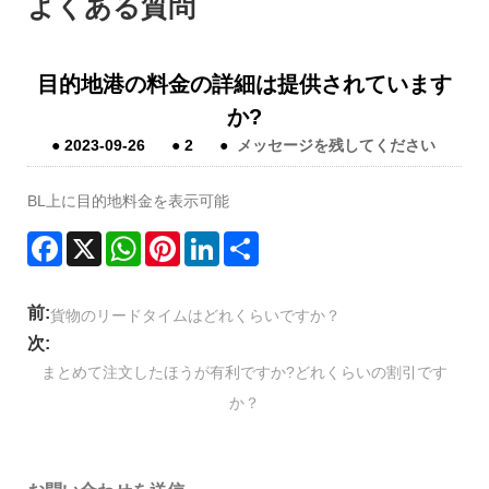
よくある質問
目的地港の料金の詳細は提供されています
か?
●
2023-09-26
●
2
●
メッセージを残してください
BL上に目的地料金を表示可能
Facebook
X
WhatsApp
Pinterest
LinkedIn
Share
前:
貨物のリードタイムはどれくらいですか？
次:
まとめて注文したほうが有利ですか?どれくらいの割引です
か？