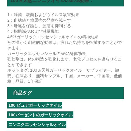
100％天然ニンニクオイルの3ï¼š効果：
1：静菌、殺菌およびウイルス殺害効果
2：血糖値と糖尿病の発症を減らす
3：肝臓を保護し、腫瘍を抑制する
4：脂肪減少および減量機能
4ï¼šガーリックエッセンシャルオイルの精神効果
その温かく刺激的な効果は、疲れた気持ちを払拭することがで
きます。
ガーリックエッセンシャルの5ï¼š身体効果
強壮剤は、体の構造を強化します。老化プロセスを遅らせるこ
とができます
ホットタグ: 100％天然ガーリックオイル、サプライヤー、卸
売、在庫あり、無料サンプル、中国、メーカー、中国製、低価
格、品質、1年保証
商品タグ
100 ピュアガーリックオイル
100パーセントのガーリックオイル
ニンニクエッセンシャルオイル