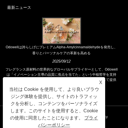
最新ニュース
Odowellは誇らしげにプレミアムAlpha-Amylcinnamaldehydeを発売し、
香りとパーソナルケアの革新を高める
2025/09/12
フレグランス原材料の世界的なグローバルサプライヤーとして、Odowell
は「イノベーション主導の品質に焦点を当てた」という中核哲学を支持
し、世界中の顧客に優れたフレグランスソリューションを一貫して提供
X
しています。
当社は Cookie を使用して、より良いブラウ
ジング体験を提供し、サイトのトラフィッ
クを分析し、コンテンツをパーソナライズ
します。このサイトを使用すると、Cookie
リンク
Sitemap
RSS
XML
Privacy Policy
の使用に同意したことになります。
プライ
バシーポリシー