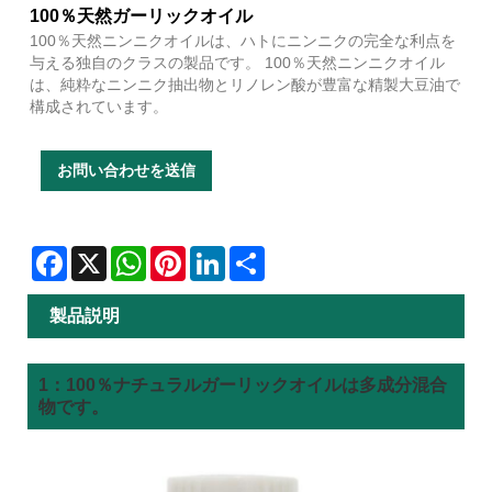
100％天然ガーリックオイル
100％天然ニンニクオイルは、ハトにニンニクの完全な利点を
与える独自のクラスの製品です。 100％天然ニンニクオイル
は、純粋なニンニク抽出物とリノレン酸が豊富な精製大豆油で
構成されています。
お問い合わせを送信
Facebook
X
WhatsApp
Pinterest
LinkedIn
Share
製品説明
1：100％ナチュラルガーリックオイルは多成分混合
物です。