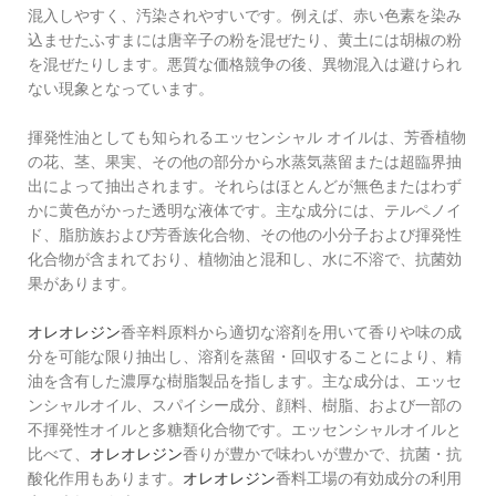
混入しやすく、汚染されやすいです。例えば、赤い色素を染み
込ませたふすまには唐辛子の粉を混ぜたり、黄土には胡椒の粉
を混ぜたりします。悪質な価格競争の後、異物混入は避けられ
ない現象となっています。
揮発性油としても知られるエッセンシャル オイルは、芳香植物
の花、茎、果実、その他の部分から水蒸気蒸留または超臨界抽
出によって抽出されます。それらはほとんどが無色またはわず
かに黄色がかった透明な液体です。主な成分には、テルペノイ
ド、脂肪族および芳香族化合物、その他の小分子および揮発性
化合物が含まれており、植物油と混和し、水に不溶で、抗菌効
果があります。
オレオレジン
香辛料原料から適切な溶剤を用いて香りや味の成
分を可能な限り抽出し、溶剤を蒸留・回収することにより、精
油を含有した濃厚な樹脂製品を指します。主な成分は、エッセ
ンシャルオイル、スパイシー成分、顔料、樹脂、および一部の
不揮発性オイルと多糖類化合物です。エッセンシャルオイルと
比べて、
オレオレジン
香りが豊かで味わいが豊かで、抗菌・抗
酸化作用もあります。
オレオレジン
香料工場の有効成分の利用