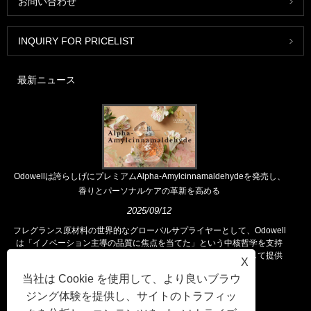
お問い合わせ
INQUIRY FOR PRICELIST
最新ニュース
Odowellは誇らしげにプレミアムAlpha-Amylcinnamaldehydeを発売し、
香りとパーソナルケアの革新を高める
2025/09/12
フレグランス原材料の世界的なグローバルサプライヤーとして、Odowell
は「イノベーション主導の品質に焦点を当てた」という中核哲学を支持
し、世界中の顧客に優れたフレグランスソリューションを一貫して提供
X
しています。
当社は Cookie を使用して、より良いブラウ
ジング体験を提供し、サイトのトラフィッ