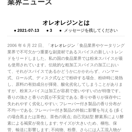
業界ニュース
オレオレジンとは
●
2021-07-13
●
3
●
メッセージを残してください
2006 年 6 月 22 日、「
オレオレジン
「食品業界やケータリング
業界で不可欠かつ重要な副資材であるスパイスの新しいトレン
ドをリードしました。私の国の食品業界では粉末スパイスが最
も使用されています。伝統的な粗加工スパイスの加工におい
て、それがスパイスであるかどうかにかかわらず、ハンマー
式、ロール式、ディスク式などで粉砕する場合、粉砕時に発熱
し、原料の有効成分が揮発、酸化劣化してしまうことがありま
すが、粉末スパイスは加工が容易で使いやすいのが特徴です。
香りの強さと香りの質が不安定である; 香りや香りが保存中に
失われやすく劣化しやすい; フレーバー付き製品の香り分布が
不均一である; フレーバー付き製品の外観に影響を与える (多く
の場合黒または茶色)、茶色の斑点; 自己完結型 酵素系により酵
素による褐変が発生します; サイズが大きいため、梱包、保
管、輸送に影響します; 不純物、粉塵、さらには人工混入物が