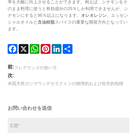
率を大幅に向上させることができます。例えば、シナモンをそ
のまま料理に使うと有効成分の25％しか利用できませんが、シ
ナモンにすると95％以上になります。
オレオレジン
。エッセン
シャルオイルと
含油樹脂
スパイスの重要な開発方向となってい
ます。
Facebook
X
WhatsApp
Pinterest
LinkedIn
Share
前:
フレグランスの使い方
次:
米国天然ガンマウンデカラクトンの物理的および化学的指標
お問い合わせを送信