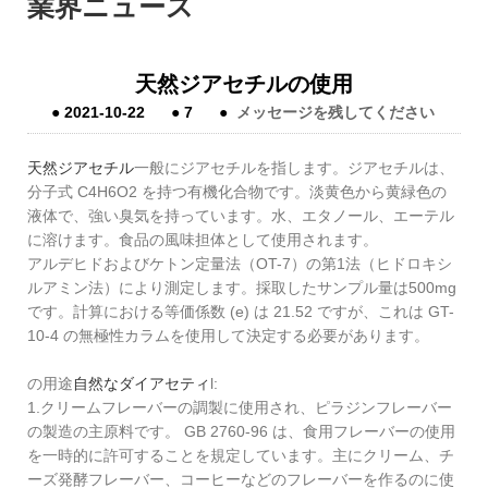
業界ニュース
天然ジアセチルの使用
●
2021-10-22
●
7
●
メッセージを残してください
天然ジアセチル
一般にジアセチルを指します。ジアセチルは、
分子式 C4H6O2 を持つ有機化合物です。淡黄色から黄緑色の
液体で、強い臭気を持っています。水、エタノール、エーテル
に溶けます。食品の風味担体として使用されます。
アルデヒドおよびケトン定量法（OT-7）の第1法（ヒドロキシ
ルアミン法）により測定します。採取したサンプル量は500mg
です。計算における等価係数 (e) は 21.52 ですが、これは GT-
10-4 の無極性カラムを使用して決定する必要があります。
の用途
自然なダイアセティ
l:
1.クリームフレーバーの調製に使用され、ピラジンフレーバー
の製造の主原料です。 GB 2760-96 は、食用フレーバーの使用
を一時的に許可することを規定しています。主にクリーム、チ
ーズ発酵フレーバー、コーヒーなどのフレーバーを作るのに使