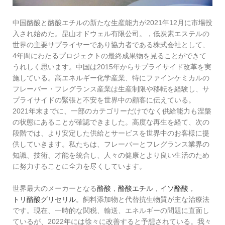
中国酪酸と酪酸エチルの新たな生産能力が2021年12月に市場投
入され始めた。昆山オドウェル有限公司。
，
低炭素エステルの
世界の主要サプライヤーであり協力者である株式会社として、
4年間にわたるプロジェクトの最終成果物を見ることができて
うれしく思います。中国は2015年からサプライサイド改革を実
施している。高エネルギー化学産業、特にファインケミカルの
フレーバー・フレグランス産業は生産制限や移転を経験し、サ
プライサイドの緊張と不安を世界中の顧客に伝えている。
2021年末までに、一部のカテゴリーだけでなく供給能力も涅槃
の状態にあることが確認できました。高度な再生を経て、次の
段階では、より安定した供給とサービスを世界中のお客様に提
供していきます。私たちは、フレーバーとフレグランス業界の
知識、技術、才能を統合し、人々の健康とより良い生活のため
に努力することに全力を尽くしています。
世界最大のメーカーとなる
酪酸
，
酪酸エチル
，
イソ酪酸
，
トリ酪酸グリセリル
。飼料添加物と代替抗生物質が主な治療法
です。現在、一時的な関税、輸送、エネルギーの問題に直面し
ているが、2022年には徐々に改善すると予想されている。我々