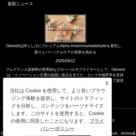
最新ニュース
Odowellは誇らしげにプレミアムAlpha-Amylcinnamaldehydeを発売し、
香りとパーソナルケアの革新を高める
2025/09/12
フレグランス原材料の世界的なグローバルサプライヤーとして、Odowell
は「イノベーション主導の品質に焦点を当てた」という中核哲学を支持
し、世界中の顧客に優れたフレグランスソリューションを一貫して提供
X
しています。
当社は Cookie を使用して、より良いブラウ
ジング体験を提供し、サイトのトラフィッ
クを分析し、コンテンツをパーソナライズ
します。このサイトを使用すると、Cookie
リンク
Sitemap
RSS
XML
Privacy Policy
の使用に同意したことになります。
プライ
バシーポリシー
Copyright©2020 Kunshan Odowell Co。、Ltd -China Aroma Chemical、Aroma成