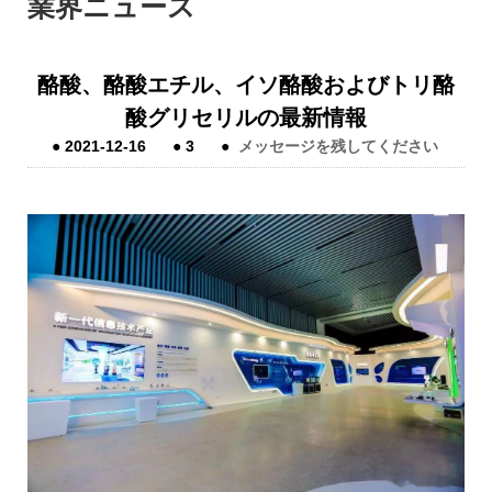
業界ニュース
酪酸、酪酸エチル、イソ酪酸およびトリ酪
酸グリセリルの最新情​​報
●
2021-12-16
●
3
●
メッセージを残してください