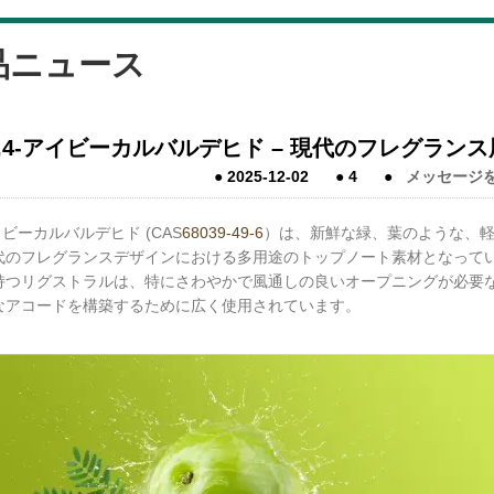
品ニュース
2,4-アイビーカルバルデヒド – 現代のフレグラ
●
2025-12-02
●
4
●
メッセージ
アイビーカルバルデヒド (CAS
68039-49-6
）は、新鮮な緑、葉のような、
代のフレグランスデザインにおける多用途のトップノート素材となって
持つリグストラルは、特にさわやかで風通しの良いオープニングが必要
なアコードを構築するために広く使用されています。