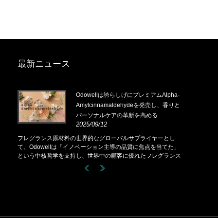
最新ニュース
.14-
Odowellは誇らしげにプレミアムAlpha-
Amylcinnamaldehydeを発売し、香りと
パーソナルケアの革新を高める
2025/09/12
.14-
フレグランス原材料の世界的なグローバルサプライヤーとし
て、Odowellは「イノベーション主導の品質に焦点を当てた」
という中核哲学を支持し、世界中の顧客に優れたフレグランス
ソリューションを一貫して提供しています。