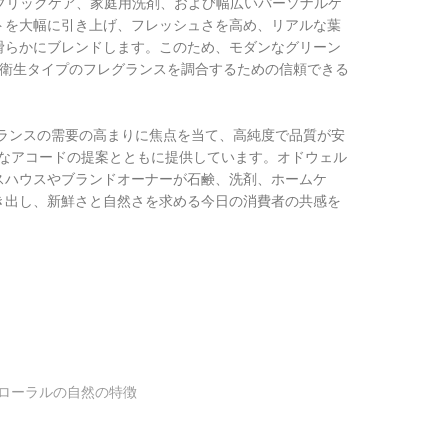
ァブリックケア、家庭用洗剤、および幅広いパーソナルケ
トを大幅に引き上げ、フレッシュさを高め、リアルな葉
滑らかにブレンドします。このため、モダンなグリーン
な衛生タイプのフレグランスを調合するための信頼できる
グランスの需要の高まりに焦点を当て、高純度で品質が安
基本的なアコードの提案とともに提供しています。オドウェル
スハウスやブランドオーナーが石鹸、洗剤、ホームケ
き出し、新鮮さと自然さを求める今日の消費者の共感を
 フローラルの自然の特徴