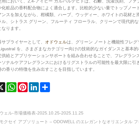
使用において、2,4-アイビー カルバルデヒドは、石鹸、洗濯洗剤、フ
や化粧品の香料配合物によく適合します。比較的少ない量でトップノー
アンスを加えながら、柑橘類、ハーブ、ウッディー、ホワイトの花材と
ラル、シトラス グリーン、フルーティ フローラル、クリーンで現代的
となります。
料サプライヤーとして、
オドウェル
は、グリーン ノートと機能性フレ
Ligustral を、さまざまなカテゴリー向けの技術的なガイダンスと
定供給とアプリケーションサポートを組み合わせることで、フレグラン
ーソナルケアフレグランスにおけるリグストラルの可能性を最大限に引
特の香りの特徴を生み出すことを目指しています。
cebook
X
WhatsApp
Pinterest
LinkedIn
Share
ェル-市場価格表-2025.10.25-2025.11.25
モクセイ アブソリュート – ODOWELL のエレガントなオリエンタル