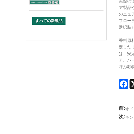
実際の
ア製品
のニュ
フロー
すべての新製品
選択肢
香料原
定した 
は、安
ア、パ
呼ぶ独
Fa
前:
オドウ
次:
キン