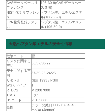
CASデータベースリ
106-30-9(CAS データベー
ファレンス
ス参照)
NIST 化学リファレン
ヘプタン酸、エチルエステ
ス
ル(106-30-9)
EPA 物質登録システ
ヘプタン酸、エチルエステ
ム
ル (106-30-9)
天然ヘプタン酸エチルの安全性情報
危険コード
習
リスクに関する
36/37/38-22
声明
安全に関する声
37/39-26-24/25
明
リダドル
国連 1993 / PGIII
WGK ドイツ
1
RTECS
MJ2087000
TSCA
はい
HSコード
29159080
ラットの経口 LD50: >34640
毒性
mg/kg (Jenner)