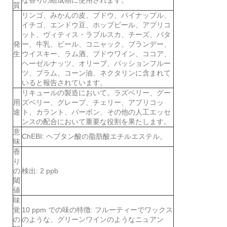
質
リンゴ、みかんの皮、ブドウ、パイナップル、
イチゴ、エンドウ豆、ホップビール、アプリコ
ット、ヴィティス・ラブルスカ、チーズ、バタ
発
ー、牛乳、ビール、コニャック、ブランデー、
生
ウイスキー、ラム酒、ブドウワイン、ココア、
ヘーゼルナッツ、オリーブ、パッションフルー
ツ、プラム、コーン油、ネクタリンに含まれて
いると報告されています。
リキュールの製造において。ラズベリー、グー
用
ズベリー、グレープ、チェリー、アプリコッ
途
ト、カラント、バーボン、その他の人工エッセ
ンスの配合において重要な役割を果たします。
意
ChEBI: ヘプタン酸の脂肪酸エチルエステル。
味
香
り
の
検出: 2 ppb
閾
値
味
覚
10 ppm での味の特徴: フルーティーでワックス
の
のような、グリーンワインのようなニュアン