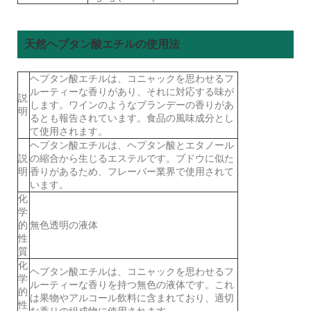
天然ヘプタン酸エチルの使用法
ヘプタン酸エチルは、コニャックを思わせるフ
ルーティーな香りがあり、それに対応する味が
説
します。ワインのようなブランデーの香りがあ
明
るとも報告されています。食品の風味成分とし
て使用されます。
ヘプタン酸エチルは、ヘプタン酸とエタノール
説
の縮合から生じるエステルです。ブドウに似た
明
香りがあるため、フレーバー業界で使用されて
います。
化
学
的
無色透明の液体
性
質
化
ヘプタン酸エチルは、コニャックを思わせるフ
学
ルーティーな香りを持つ無色の液体です。これ
的
は果物やアルコール飲料に含まれており、適切
性
な香りの組成物に使用されます。