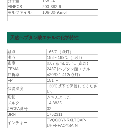
分子量:
158.24
EINECS:
203-382-9
モルファイル:
106-30-9.mol
天然ヘプタン酸エチルの化学特性
融点
−66℃（点灯）
沸点
188～189℃（点灯）
密度
0.87 g/mL 25 °C (点灯)
FEMA
2437 |ヘプタン酸エチル
屈折率
n20/D 1.412(点灯)
FP
151°F
+30℃以下で保管してくださ
保管温度
い。
形状
きちんとした
メルク
14,3835
JECFA番号
32
BRN
1752311
TVQGDYNRXLTQAP-
インチキー
UHFFFAOYSA-N