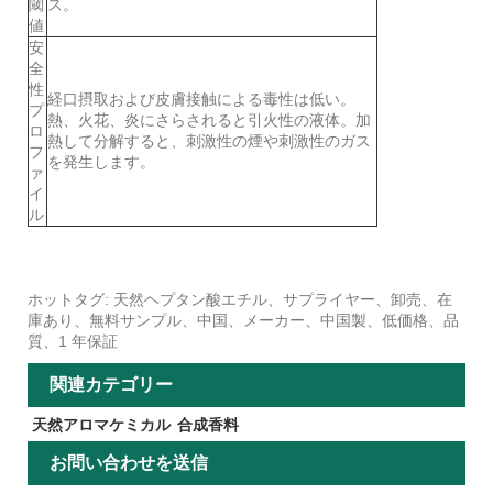
閾
ス。
値
安
全
性
経口摂取および皮膚接触による毒性は低い。
プ
熱、火花、炎にさらされると引火性の液体。加
ロ
熱して分解すると、刺激性の煙や刺激性のガス
フ
を発生します。
ァ
イ
ル
ホットタグ: 天然ヘプタン酸エチル、サプライヤー、卸売、在
庫あり、無料サンプル、中国、メーカー、中国製、低価格、品
質、1 年保証
関連カテゴリー
天然アロマケミカル
合成香料
お問い合わせを送信