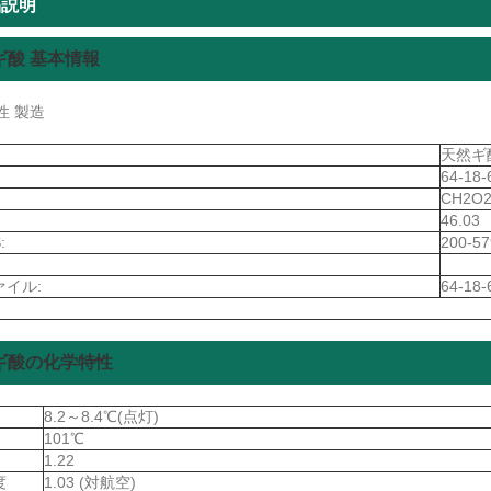
品説明
ギ酸 基本情報
性 製造
天然ギ
64-18-
CH2O
46.03
:
200-57
ァイル:
64-18-
ギ酸の化学特性
8.2～8.4℃(点灯)
101℃
1.22
度
1.03 (対航空)