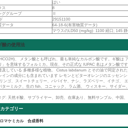
はい
ラス
8
ンググループ
Ⅱ
ード
29151100
質データ
64-18-6(有害物質データ)
マウスのLD50 (mg/kg): 1100 経口; 145
ギ酸の使用法
(HCO2H)、 メタン酸とも呼ばれ、最も単純なカルボン酸です。ギ酸は
リ」を意味するフォルミカ。現在、その正式な IUPAC 名はメタン酸で
普及している 多種多様な植物。 Cistus labdanum とその油で同
レインの成分にも含まれています レモンとビターオレンジのエッセン
 リンゴ、スイートチェリー、パパイヤ、ナシ、ラズベリー、イチゴ、 
バターミルク、生の fsh、コニャック、ラム酒、 ウィスキー、サイダ
タグ: 天然ギ酸、サプライヤー、卸売、在庫あり、無料サンプル、中国、
連カテゴリー
ロマケミカル
合成香料