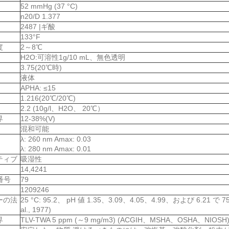
52 mmHg (37 °C)
n20/D 1.377
2487 |ギ酸
133°F
度
2～8℃
H2O:可溶性1g/10 mL、無色透明
3.75(20℃時)
液体
APHA: ≤15
1.216(20℃/20℃)
2.2 (10g/l、H2O、 20℃）
界
12-38%(V)
混和可能
λ: 260 nm Amax: 0.03
λ: 280 nm Amax: 0.01
ティブ
吸湿性
14,4241
A番号
79
1209246
ーの法
25 °C: 95.2、 pH 値 1.35、3.09、4.05、4.99、および 6.21 で 
al., 1977)
界
TLV-TWA 5 ppm (～9 mg/m3) (ACGIH、MSHA、OSHA、NIOSH); 