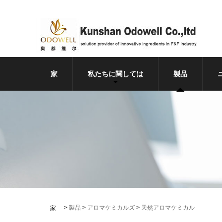
家
私たちに関しては
製品
>
製品
>
アロマケミカルズ
>
天然アロマケミカル
家