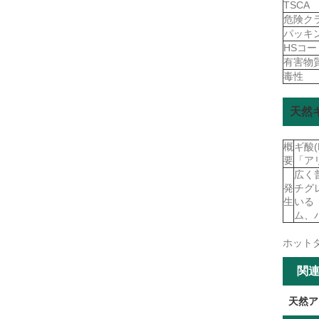
TSCA
危険ク
パッキ
HSコ
有害物
毒性
天然
概
ギ酸
要
「ア
広く
発
チグ
生
いる
ム、
ホット
関
天然ア