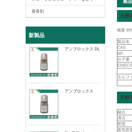
製
着香剤
天然
概要 特
新製品
製品名:
CAS:
アンブロックス DL
MF:
分子量:
EINECS
モルフ
アンブロックス
天然
融点
沸点
密度
蒸気密