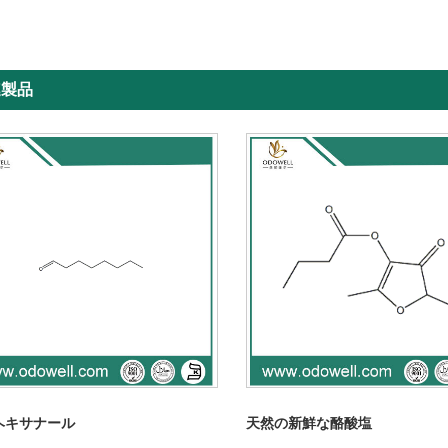
連製品
ヘキサナール
天然の新鮮な酪酸塩