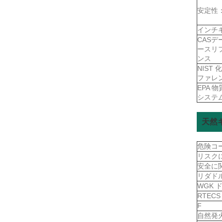
安定性
インチ
CASデ
ースリ
ンス
NIST 
ファレ
EPA 
システ
天然
危険コ
リスク
安全に
リダド
WGK 
RTEC
F
自然発