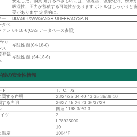
安定した。物質 避けるべきものには、強塩基、強酸化剤、粉末
：
吸湿性。圧力が蓄積する可能性があります ボトルはしっかりと
要があります 定期的に。
キー
BDAGIHXWWSANSR-UHFFFAOYSA-N
ータベ
ファレ
64-18-6(CAS データベース参照)
化学リ
ギ酸性 酸(64-18-6)
ンス
物質登録
ギ酸性 酸 (64-18-6)
ム
ギ酸の安全性情報
ード
T、C、Xi
に関する声明
23/24/25-34-40-43-35-36/38-10
関する声明
36/37-45-26-23-36/37/39
ル
国連 1198 3/PG 3
ドイツ
2
S
LP8925000
10
火温度
1004°F