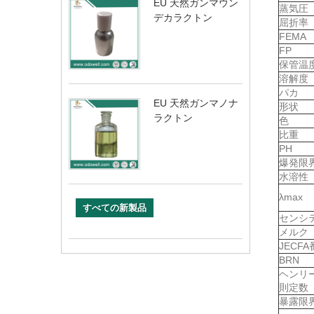
EU 天然ガンマウン
蒸気圧
デカラクトン
屈折率
FEMA
FP
保管温
溶解度
パカ
EU 天然ガンマノナ
形状
ラクトン
色
比重
PH
爆発限
水溶性
λmax
すべての新製品
センシ
メルク
JECF
BRN
ヘンリ
則定数
暴露限