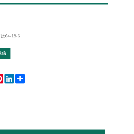
Live
64-18-6
送信
tsApp
Pinterest
LinkedIn
Share