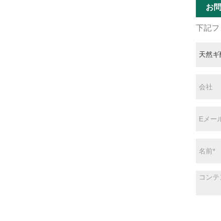
お
下記フ