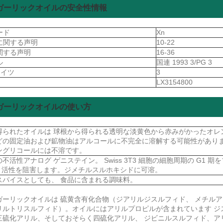
ガーリックオイルの安全性情報
ード
Xn
に関する声明
10-22
関する声明
16-36
ル
国連 1993 3/PG 3
ドイツ
3
S
LX3154800
ガーリックオイルの使い方
得られたオイルは 球根から得られる透明な淡黄色から赤みがかったオレ
どの固定油および鉱物油はアルコールに不完全に溶解する可能性がありま
ングリコールには不溶です。
の不活性アナログ ゲニステイン。 Swiss 3T3 細胞の細胞周期の G1 
II 活性を阻害します。ジメチルスルホキシドに可溶。
スパイスとしても、 食品に含まれる調味料。
ガーリックオイルは 硫黄含有化合物（ジアリルジスルフィド、 メチル
リルトリスルフィド）。オイルにはアリルプロピルが含まれています ジ
三硫化アリル、そしておそらく四硫化アリル、 ジビニルスルフィド、ア