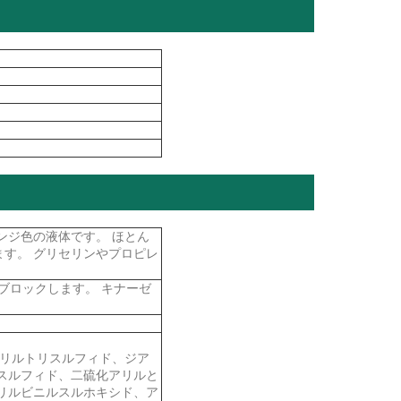
ンジ色の液体です。 ほとん
す。 グリセリンやプロピレ
期をブロックします。 キナーゼ
アリルトリスルフィド、ジア
スルフィド、二硫化アリルと
リルビニルスルホキシド、ア