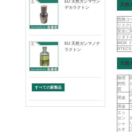
EU 天然ガンマウン
天然
デカラクトン
危険コ
リスク
安全に
リダド
WGK 
EU 天然ガンマノナ
RTEC
ラクトン
天然
物理
的性
すべての新製品
質
用途
用途
エッ
セン
シャ
ルオ