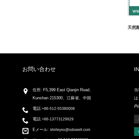
天然
お問い合わせ
I
住所: F5,399 East Qianjin Road、
当
Kunshan 215300、江蘇省、中国
は
内
電話:
+86-512-55380008
電話:
+86-13773129929
Eメール:
shirleyxu@odowell.com