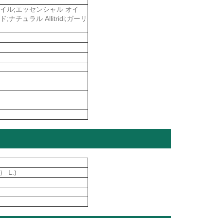
イル;エッセンシャル オイ
ラル Allitridi;ガーリ
 L.)