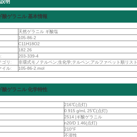
品説明
ギ酸ゲラニル 基本情報
天然ゲラニル ギ酸塩
105-86-2
C11H18O2
182.26
:
203-339-4
テゴリ:
非環式モノテルペン;生化学;テルペン;アルファベット順リスト
ァイル:
105-86-2.mol
ギ酸ゲラニル 化学特性
216℃(点灯)
0.915 g/mL 25℃(点灯)
2514 |ギ酸ゲラニル
n20/D 1.46(点灯)
210°F
不溶性