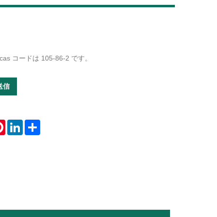
Live
s コードは 105-86-2 です。
送信
tsApp
Pinterest
LinkedIn
Share