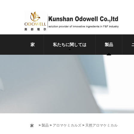
家
私たちに関しては
製品
>
製品
>
アロマケミカルズ
>
天然アロマケミカル
家