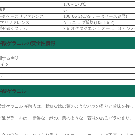
176～178℃
A番号
54
データベースリファレンス
105-86-2(CAS データベース参照)
 化学リファレンス
ゲラニル ギ酸塩(105-86-2)
物質登録システム
2,6-オクタジエン-1-オール、3,7-ジメチル
ギ酸ゲラニルの安全性情報
関する声明
ドイツ
S
ード
ギ酸ゲラニル
天然ゲラニル ギ酸塩は、新鮮な緑の葉のようなバラの香りと苦味を持っ
ギ酸ゲラニルは、 新鮮な、緑の、葉のような、苦味のあるバラの香り。