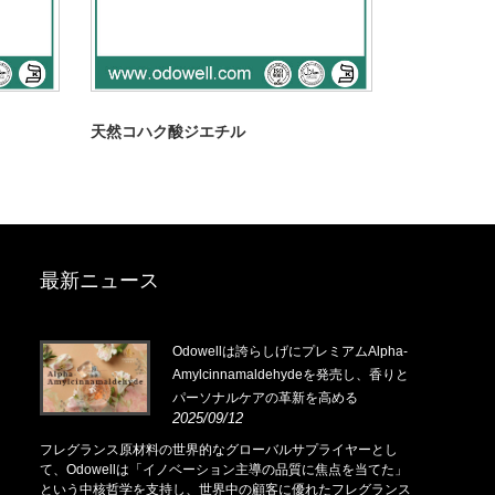
天然コハク酸ジエチル
最新ニュース
.14-
Odowellは誇らしげにプレミアムAlpha-
Amylcinnamaldehydeを発売し、香りと
パーソナルケアの革新を高める
2025/09/12
.14-
フレグランス原材料の世界的なグローバルサプライヤーとし
て、Odowellは「イノベーション主導の品質に焦点を当てた」
という中核哲学を支持し、世界中の顧客に優れたフレグランス