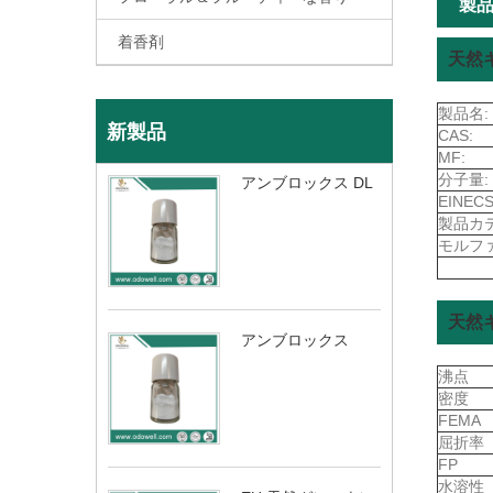
製
着香剤
天然
製品名:
新製品
CAS:
MF:
分子量:
アンブロックス DL
EINECS
製品カ
モルフ
天然
アンブロックス
沸点
密度
FEMA
屈折率
FP
水溶性