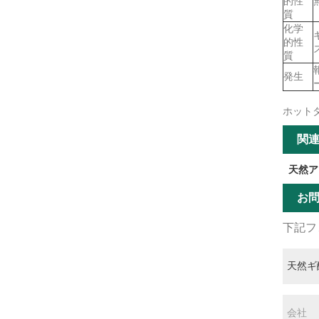
的性
質
化学
的性
質
発生
ホット
関
天然ア
お
下記フ