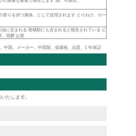
かの重要な要素で発生します 油。可燃性。
の香りを持つ液体。として使用されます とりわけ、ロー
re の油に含まれる 柑橘類にも含まれると報告されている ピ
、発酵 お茶
、中国、メーカー、中国製、低価格、品質、1 年保証
信いたします。