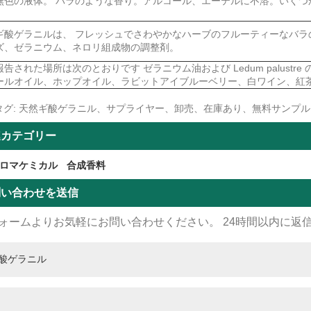
無色の液体。 バラのような香り。アルコール、エーテルに不溶。いくつ
ギ酸ゲラニルは、 フレッシュでさわやかなハーブのフルーティーなバラ
ズ、ゼラニウム、ネロリ組成物の調整剤。
報告された場所は次のとおりです ゼラニウム油および Ledum palust
ールオイル、ホップオイル、ラビットアイブルーベリー、白ワイン、紅茶
タグ: 天然ギ酸ゲラニル、サプライヤー、卸売、在庫あり、無料サンプル
連カテゴリー
ロマケミカル
合成香料
問い合わせを送信
ォームよりお気軽にお問い合わせください。 24時間以内に返