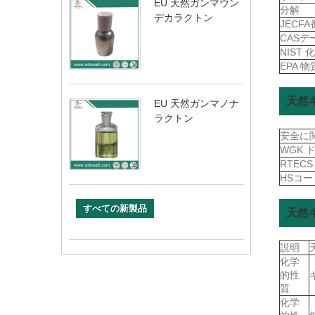
EU 天然ガンマウン
分解
デカラクトン
JECF
CAS
NIST
EPA 
天然
EU 天然ガンマノナ
ラクトン
安全に
WGK 
RTEC
HSコ
すべての新製品
天然
説明
化学
的性
質
化学