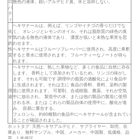
ロ
無色の液体。鋭いアルデヒド臭。水と混和しない。
パ
テ
ィ
ヘキサナールは、例えば、リンゴやイチゴの香りだけでな
化
く、 オレンジとレモンのオイル。それは脂肪質の緑色の臭
学
気のある無色の液体であり、 濃度が低いと未熟な果実を思
的
わせます。
性
ヘキサナールはフルーツフレーバーに使用され、高度に希釈
質
すると香水に使用されます。 フルーティーなノートが得ら
れます。
ヘキサナールは、熟した果物など、多くの食品に自然に存在
します。 香料として添加されているため。リンゴの味がし
ます。それも可能です 調理中の脂質の過酸化により食品中
に生成されます。それは主に 食品の香料、香料、染料の製
用
造に使用されます。 可塑剤、合成樹脂、農薬。それが空気
途
中に放出され、 製造中の水、または他の製品の製造に使用
される水、または これらの製品自体の使用中に。酸化が進
み、 容易に重合する。
フェロンら。約80種類の食品中にヘキサナールが含まれてい
ることが確認されました。
ホットタグ: 天然ヘキサアルデヒド、サプライヤー、卸売、在
庫あり、無料サンプル、中国、メーカー、中国製、低価格、品
質、1 年保証