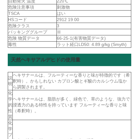
自動発火 温度
220℃
危険注意事項
刺激物
TSCA
はい
HSコード
2912 19 00
危険クラス
3
パッキンググループ
Ⅲ
危険 物質データ
66-25-1(有害物質データ)
毒性
ラット経口LD50: 4.89 g/kg (Smyth)
天然ヘキサアルデヒドの使用量
ヘキサナールは、フルーティーな香りと味が特徴的です（希
説
釈時）。かもしれない カプロン酸とギ酸のカルシウム塩か
明
ら調製されます。
化
学
ヘキサナールは、脂肪が多く、緑色で、草のような、強力で
的
浸透力のある特性を持っています フルーティーな香りと味
性
（希釈時）。
質
化
学
プ