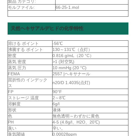
製品 カテゴリ:
モルファイル:
66-25-1.mol
天然ヘキサアルデヒドの化学特性
溶ける ポイント
-56℃
沸騰する ポイント
130～131℃（点灯）
密度
0.816 g/mL（20 °C）
蒸気 密度
>1 (対空気)
蒸気 圧力
10 mmHg (20 °C)
FEMA
2557 |ヘキサナール
屈折性の インデック
n20/D 1.4035(点灯)
ス
FP
90°F
ストレージ 温度
2～8℃
溶解度
6g/l
形状
液体
色
無色透明～わずかに黄色
PH
4-5 (4.8g/l、H2O、20℃)
臭い
辛い。
臭気閾値
0.00028ppm