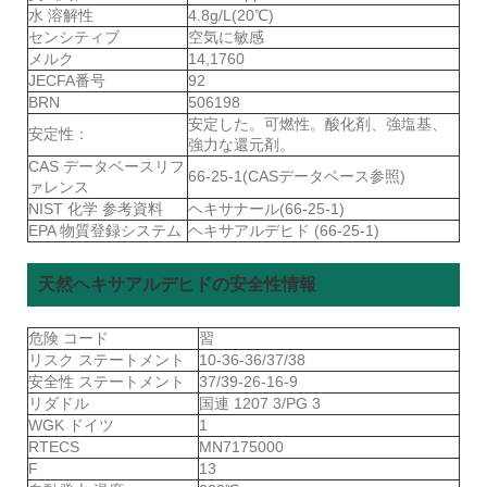
水 溶解性
4.8g/L(20℃)
センシティブ
空気に敏感
メルク
14,1760
JECFA番号
92
BRN
506198
安定した。可燃性。酸化剤、強塩基、
安定性：
強力な還元剤。
CAS データベースリフ
66-25-1(CASデータベース参照)
ァレンス
NIST 化学 参考資料
ヘキサナール(66-25-1)
EPA 物質登録システム
ヘキサアルデヒド (66-25-1)
天然ヘキサアルデヒドの安全性情報
危険 コード
習
リスク ステートメント
10-36-36/37/38
安全性 ステートメント
37/39-26-16-9
リダドル
国連 1207 3/PG 3
WGK ドイツ
1
RTECS
MN7175000
F
13