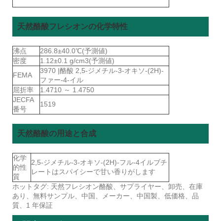
天然酪酸フレシオンの化学特性
沸点
286.8±40.0℃(予測値)
密度
1.12±0.1 g/cm3(予測値)
3970 |酪酸 2,5-ジメチル-3-オキソ-(2H)-
FEMA
ファー-4-イル
屈折率
1.4710 ～ 1.4750
JECFA
1519
番号
天然酪酸の用途と合成
化学
2,5-ジメチル-3-オキソ-(2H)-フル-4イルブチ
的性
レートはスパイシーで甘い香りがします
質
ホットタグ: 天然フレシオン酪酸、サプライヤー、卸売、在庫
あり、無料サンプル、中国、メーカー、中国製、低価格、品
質、1 年保証