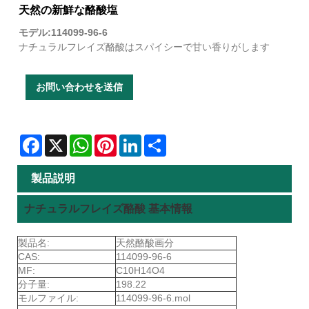
天然の新鮮な酪酸塩
モデル:114099-96-6
ナチュラルフレイズ酪酸はスパイシーで甘い香りがします
お問い合わせを送信
Facebook
X
WhatsApp
Pinterest
LinkedIn
Share
製品説明
ナチュラルフレイズ酪酸 基本情報
製品名:
天然酪酸画分
CAS:
114099-96-6
MF:
C10H14O4
分子量:
198.22
モルファイル:
114099-96-6.mol