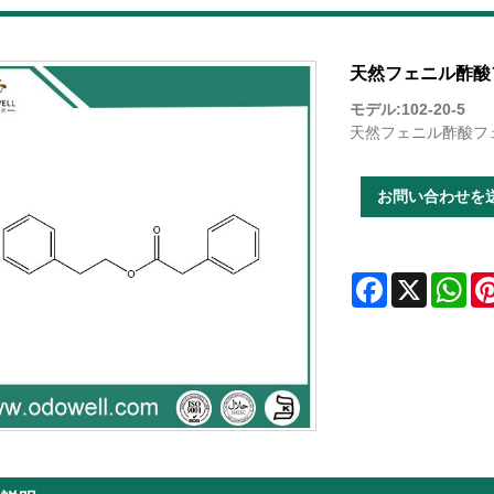
天然フェニル酢酸
モデル:102-20-5
天然フェニル酢酸フェネチ
お問い合わせを
Facebook
X
Wha