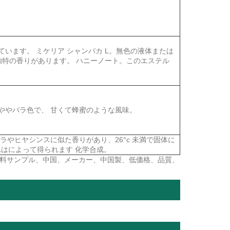
います。 ミケリア シャンパカ L。無色の液体または
りと独特の香りがあります。 ハニーノート。このエステル
ややバラ色で、 甘くて蜂蜜のような風味。
ラやヒヤシンスに似た香りがあり、26°c 未満で固体に
それはによって得られます 化学合成。
無料サンプル、中国、メーカー、中国製、低価格、品質、