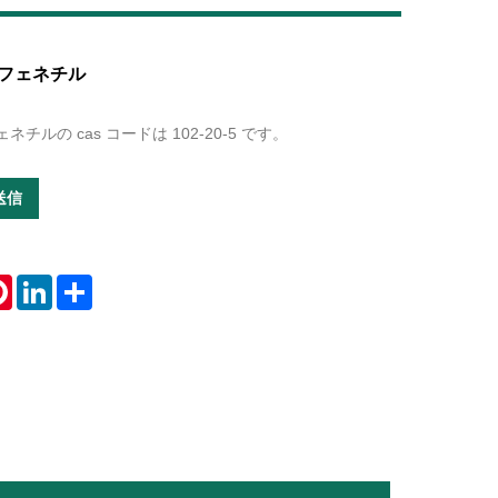
Live
フェネチル
ルの cas コードは 102-20-5 です。
送信
tsApp
Pinterest
LinkedIn
Share