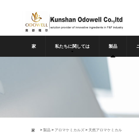
家
私たちに関しては
製品
>
製品
>
アロマケミカルズ
>
天然アロマケミカル
家