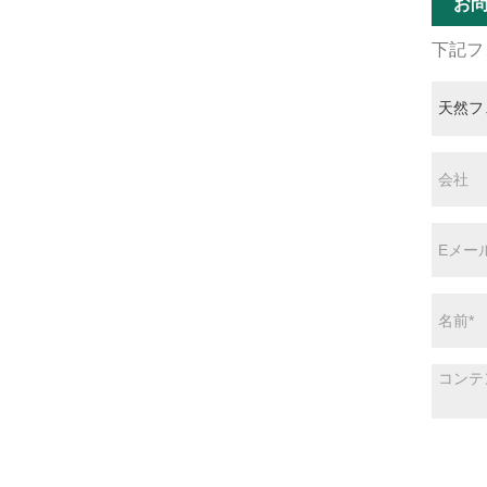
お
下記フ