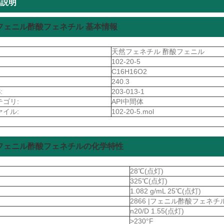
品説明
フェニル酢酸フェネチル 基本情報
天然フェネチル 酢酸フェニル
102-20-5
C16H16O2
240.3
:
203-013-1
テゴリ:
API中間体
ァイル:
102-20-5.mol
フェニル酢酸フェネチルの化学特性
28℃(点灯)
325℃(点灯)
1.082 g/mL 25℃(点灯)
2866 |フェニル酢酸フェネチ
n20/D 1.55(点灯)
>230°F