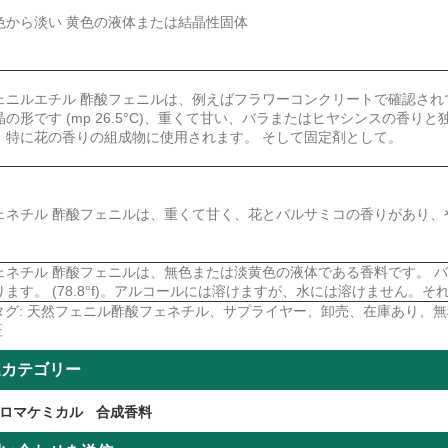
色から淡い 黄色の液体または結晶性固体
ェニルエチル 酢酸フェニルは、例えばフラワーコンクリートで確認されて
晶の形です (mp 26.5°C)、重くて甘い、バラまたはヒヤシンスの香
、特に花の香りの組成物に使用されます。 そして固定剤として。
ェネチル 酢酸フェニルは、重くて甘く、花とバルサミコの香りがあり、
ェネチル 酢酸フェニルは、無色または淡黄色の液体である香料です。 バ
ります。 (78.8°f)。アルコールには溶けますが、水には溶けません。
タグ: 天然フェニル酢酸フェネチル、サプライヤー、卸売、在庫あり、
証
連カテゴリー
ロマケミカル
合成香料