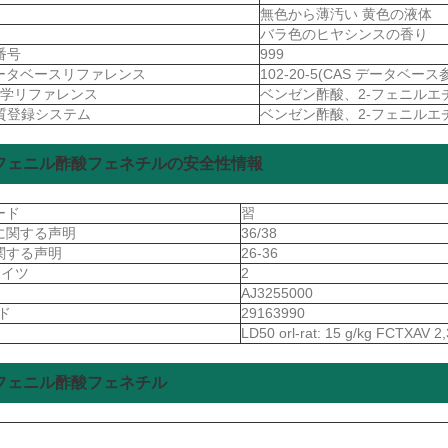
無色から薄汚い 黄色の液体
バラ色のヒヤシンスの香り
A番号
999
データベースリファレンス
102-20-5(CAS データベース
 化学リファレンス
ベンゼン酢酸、2-フェニルエチル 
物質登録システム
ベンゼン酢酸、2-フェニルエチル 
フェニル酢酸フェネチルの安全性情報
ード
習
に関する声明
36/38
関する声明
26-36
ドイツ
2
S
AJ3255000
ード
29163990
LD50 orl-rat: 15 g/kg FCTXAV 2
フェニル酢酸フェネチル