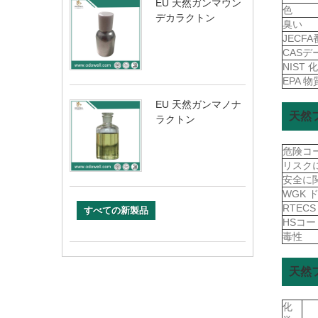
EU 天然ガンマウン
色
デカラクトン
臭い
JECF
CAS
NIST
EPA 
EU 天然ガンマノナ
天然
ラクトン
危険コ
リスク
安全に
WGK 
RTEC
すべての新製品
HSコ
毒性
天然
化