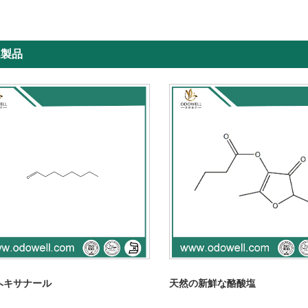
連製品
ヘキサナール
天然の新鮮な酪酸塩