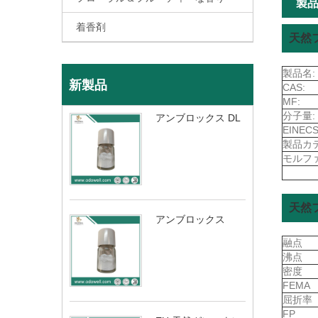
製
着香剤
天然
製品名:
新製品
CAS:
MF:
分子量:
アンブロックス DL
EINECS
製品カ
モルフ
天然
アンブロックス
融点
沸点
密度
FEMA
屈折率
FP