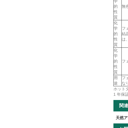
学
的
無
性
質
化
学
フ
的
結
性
は
質
化
学
的
フ
性
質
用
フ
途
な
ホット
1 年保
関
天然ア