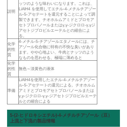
ッツのような味わいになります。これは、
LiAlH4 を使用してエチル-4-メチルチアゾー
説明
ル-5-アセテートを還元することによって調
製できます。チオホルムアミドとブロモア
セトプロパノールまたはγ,γ-ジクロロ-γ,γジ
アセトジプロピルエーテルとの縮合によ
る。
4-メチル-5-チアゾールエタノールには、チ
化学
アゾール化合物に特有の不快な臭いがあり
的性
ます。やや心地よい、牛肉とナッツのよう
質
なものを思わせる、極端に薄めると
化学
的性
無色～淡黄色の液体
質
LiAlH4を使用したエチル-4-メチルチアゾー
ル-5-アセテートの還元による。チオホルム
準備
アミドとブロモアセトプロパノールまたは
γ,y-ジクロロ-γ,γ-ジアセトジプロピルエーテ
ルとの縮合による
5-(2-ヒドロキシエチル)-4-メチルチアゾール（豆）
上流と下流の製品情報