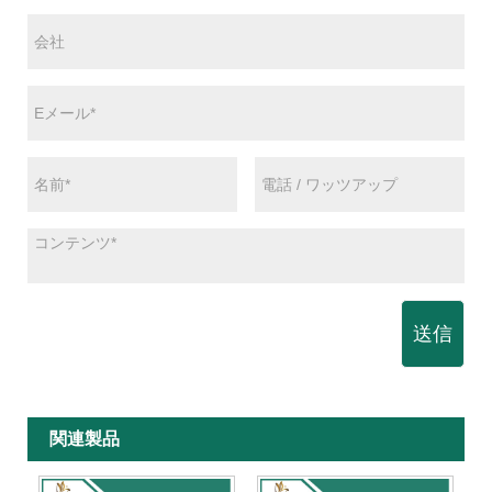
送信
関連製品