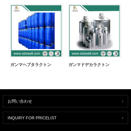
ガンマヘプタラクトン
ガンマドデカラクトン
お問い合わせ
INQUIRY FOR PRICELIST