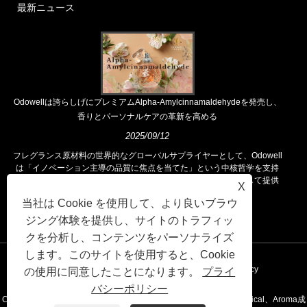
最新ニュース
Odowellは誇らしげにプレミアムAlpha-Amylcinnamaldehydeを発売し、
香りとパーソナルケアの革新を高める
2025/09/12
フレグランス原材料の世界的なグローバルサプライヤーとして、Odowell
は「イノベーション主導の品質に焦点を当てた」という中核哲学を支持
し、世界中の顧客に優れたフレグランスソリューションを一貫して提供
X
しています。
当社は Cookie を使用して、より良いブラウ
ジング体験を提供し、サイトのトラフィッ
クを分析し、コンテンツをパーソナライズ
します。このサイトを使用すると、Cookie
リンク
Sitemap
RSS
XML
Privacy Policy
の使用に同意したことになります。
プライ
バシーポリシー
Copyright©2020 Kunshan Odowell Co。、Ltd -China Aroma Chemical、Aroma成