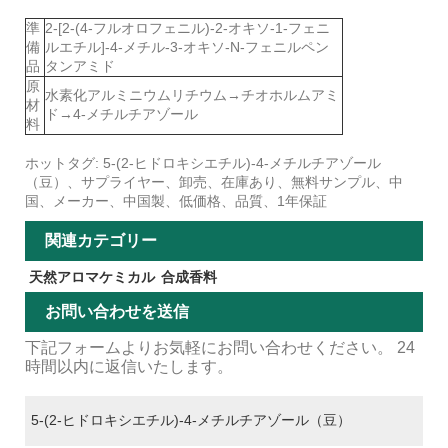
準
2-[2-(4-フルオロフェニル)-2-オキソ-1-フェニ
備
ルエチル]-4-メチル-3-オキソ-N-フェニルペン
品
タンアミド
原
水素化アルミニウムリチウム→チオホルムアミ
材
ド→4-メチルチアゾール
料
ホットタグ: 5-(2-ヒドロキシエチル)-4-メチルチアゾール
（豆）、サプライヤー、卸売、在庫あり、無料サンプル、中
国、メーカー、中国製、低価格、品質、1年保証
関連カテゴリー
天然アロマケミカル
合成香料
お問い合わせを送信
下記フォームよりお気軽にお問い合わせください。 24
時間以内に返信いたします。