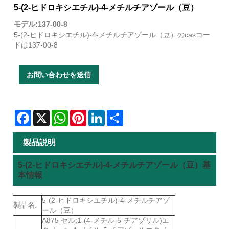
5-(2-ヒドロキシエチル)-4-メチルチアゾール（豆）
モデル:137-00-8
5-(2-ヒドロキシエチル)-4-メチルチアゾール（豆）のcasコー
ドは137-00-8
お問い合わせを送信
Facebook
X
WhatsApp
Pinterest
LinkedIn
Share
製品説明
5-(2-ヒドロキシエチル)-4-メチルチアゾール（豆）基
本情報
5-(2-ヒドロキシエチル)-4-メチルチアゾ
製品名:
ール（豆）
A875 セル;1-(4-メチル-5-チアゾリル)エ