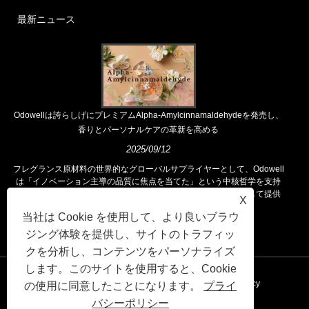
最新ニュース
Odowellは誇らしげにプレミアムAlpha-Amylcinnamaldehydeを発売し、
香りとパーソナルケアの革新を高める
2025/09/12
フレグランス原材料の世界的なグローバルサプライヤーとして、Odowell
は「イノベーション主導の品質に焦点を当てた」という中核哲学を支持
し、世界中の顧客に優れたフレグランスソリューションを一貫して提供
X
しています。
当社は Cookie を使用して、より良いブラウ
ジング体験を提供し、サイトのトラフィッ
クを分析し、コンテンツをパーソナライズ
します。このサイトを使用すると、Cookie
リンク
Sitemap
RSS
XML
Privacy Policy
の使用に同意したことになります。
プライ
バシーポリシー