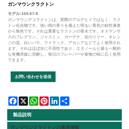
ガンマウンクラクトン
モデル:104-67-6
ガンマウンデコラクトンは、実際のアルデヒドではなく、ラク
トン化合物です。強い桃の香りを備えた明るい黄色の粘性液体
から無色です。それは重要なラクトンの香水です。オスマンサ
スのフレグラン、ジャスミン、ガーデナ、谷のリリー、オレン
ジの花、白いバラ、ライラック、アカシアなどでよく使用され
ます。それはほぼ水に不溶性であり、エタノールと最も一般的
な有機溶媒に溶解し、毎日のフレーバーや食物の味に広く使用
できます。
お問い合わせを送信
Facebook
X
WhatsApp
Pinterest
LinkedIn
Share
製品説明
ガンマウンクラクトンの基本情報