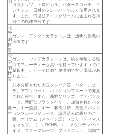
明
ココナッツ、トロピカル、バタースコッチ、グ
レナジン、日付のフレーバーでよく使用されま
す。また、低脂肪アイスクリームに含まれる揮
発性の風味成分です。
化
学
ガンマ・アンダーカラクトンは、透明な無色の
的
液体です
性
質
化
ガンマ・ウンデカラクトンは、桃を示唆する強
学
力でフルーティーな臭いを持っています（特に
的
希釈中）。ピーチに似た刺激的で甘い風味があ
性
ります。
質
加水分解された大豆タンパク質、バター、ピー
チ、アプリコット、パッションフルーツで発見
された報告。また、新鮮なリンゴ、グアバフル
ーツ、新鮮なブラックベリー、加熱されたバタ
発
ー、ギー脂肪、ギー、豚肉脂肪、黄色のパッシ
生
ョンフルーツジュース、調理済みの香りのご
飯、オリナム（スペイン語）（コリドティマス
キャップ。（L.）RCHB。）、マウンテンパパ
イヤ、スターフルーツ、プラムコット、鶏肉で