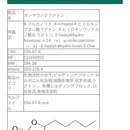
製品
ガンマウンクラクトン
名：
4-フルカノリド; 4-n-heptyl-4-ヒドロキシ
ブタン酸ラクトン; 4-ヒドロキシウンドカ
同義
ノ酸G-ラクトン; 5-heptyldihydro-
語：
furanone; c-14;（±）-γ-undecalactone;
（r、s）-5-heptyl-dihydro-furan-2-One
CAS：
104-67-6
MF：
C11H20O2
MW：
184.28
einecs：
203-225-4
生物活性小分子;ビルディングブロック;カ
製品カ
ルボニル化合物;細胞生物学;化学合成;ラ
テゴ
クトン; - ;有機ビルディングブロック; U;
リ：
化粧品;食物添加剤
モルフ
ァイ
104-67-6.mol
ル：