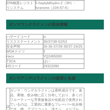
EPA物質レジスト
5-heptyldihydro-2（3H）-
リシステム
furanone（104-67-6）
ガンマウンクラクトンの安全情報
ハザードコード
xi
リスクステートメント
36/37/38-52/53
安全声明
26-36-37/39-36/37-24/25
WGKドイツ
3
rtecs
YQ2485000
TSCA
はい
HSコード
29322090
ガンマアンデコラクトンの使用と合成
ガンマ・ウンデカラクトンは香料成分です。食
品、果物、飲み物に広く分布しており、多くの
フルーティーな芳香族食品や化粧品で使用され
ているのは、工業的に重要なフレーバー化合物
説
です。桃、アプリコット、洋ナシ、メープル、