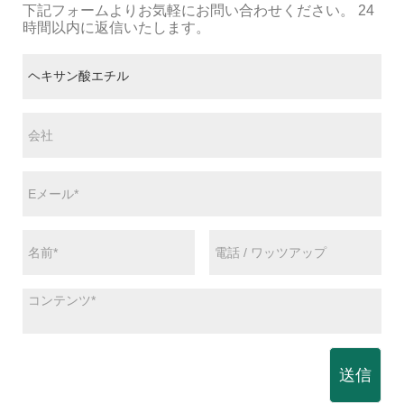
下記フォームよりお気軽にお問い合わせください。 24
時間以内に返信いたします。
送信