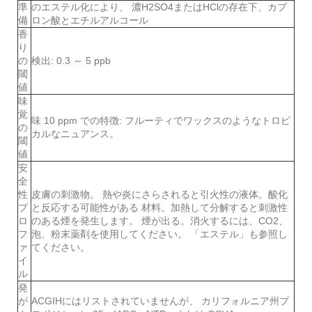
準
のエステル化により、 濃H2SO4またはHClの存在下、カプ
備
ロン酸とエチルアルコール
香
り
の
検出: 0.3 ～ 5 ppb
閾
値
味
覚
味 10 ppm での特徴: フルーティでワックスのようなトロピ
の
カルなニュアンス。
閾
値
安
全
性
皮膚の刺激物。 熱や炎にさらされると引火性の液体。酸化
プ
と反応する可能性がある 材料。加熱して分解すると刺激性
ロ
のある煙を発生します。 煙が出る。消火するには、CO2、
フ
泡、粉末薬剤を使用してください。 「エステル」も参照し
ァ
てください。
イ
ル
発
が
ACGIHにはリストされていませんが、 カリフォルニア州プ