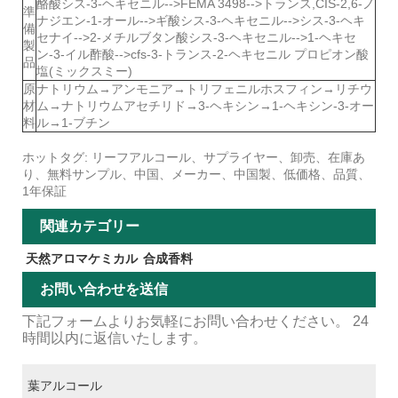
酪酸シス-3-ヘキセニル-->FEMA 3498-->トランス,CIS-2,6-ノ
準
ナジエン-1-オール-->ギ酸シス-3-ヘキセニル-->シス-3-ヘキ
備
セナイ-->2-メチルブタン酸シス-3-ヘキセニル-->1-ヘキセ
製
ン-3-イル酢酸-->cfs-3-トランス-2-ヘキセニル プロピオン酸
品
塩(ミックスミー)
原
ナトリウム→アンモニア→トリフェニルホスフィン→リチウ
材
ム→ナトリウムアセチリド→3-ヘキシン→1-ヘキシン-3-オー
料
ル→1-ブチン
ホットタグ: リーフアルコール、サプライヤー、卸売、在庫あ
り、無料サンプル、中国、メーカー、中国製、低価格、品質、
1年保証
関連カテゴリー
天然アロマケミカル
合成香料
お問い合わせを送信
下記フォームよりお気軽にお問い合わせください。 24
時間以内に返信いたします。