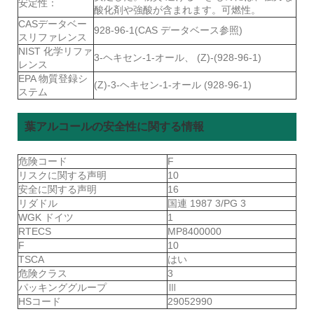
安定性：
酸化剤や強酸が含まれます。可燃性。
CASデータベー
928-96-1(CAS データベース参照)
スリファレンス
NIST 化学リファ
3-ヘキセン-1-オール、 (Z)-(928-96-1)
レンス
EPA 物質登録シ
(Z)-3-ヘキセン-1-オール (928-96-1)
ステム
葉アルコールの安全性に関する情報
危険コード
F
リスクに関する声明
10
安全に関する声明
16
リダドル
国連 1987 3/PG 3
WGK ドイツ
1
RTECS
MP8400000
F
10
TSCA
はい
危険クラス
3
パッキンググループ
Ⅲ
HSコード
29052990