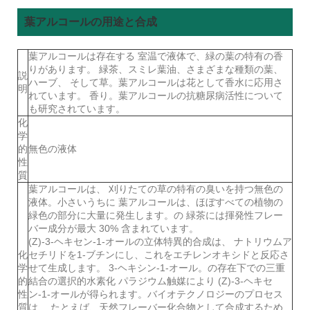
葉アルコールの用途と合成
葉アルコールは存在する 室温で液体で、緑の葉の特有の香
りがあります。 緑茶、スミレ葉油、さまざまな種類の葉、
説
ハーブ、 そして草。葉アルコールは花として香水に応用さ
明
れています。 香り。葉アルコールの抗糖尿病活性について
も研究されています。
化
学
的
無色の液体
性
質
葉アルコールは、 刈りたての草の特有の臭いを持つ無色の
液体。小さいうちに 葉アルコールは、ほぼすべての植物の
緑色の部分に大量に発生します。の 緑茶には揮発性フレー
バー成分が最大 30% 含まれています。
(Z)-3-ヘキセン-1-オールの立体特異的合成は、 ナトリウムア
化
セチリドを1-ブチンにし、これをエチレンオキシドと反応さ
学
せて生成します。 3-ヘキシン-1-オール。の存在下での三重
的
結合の選択的水素化 パラジウム触媒により (Z)-3-ヘキセ
性
ン-1-オールが得られます。バイオテクノロジーのプロセス
質
は、 たとえば、天然フレーバー化合物として合成するため