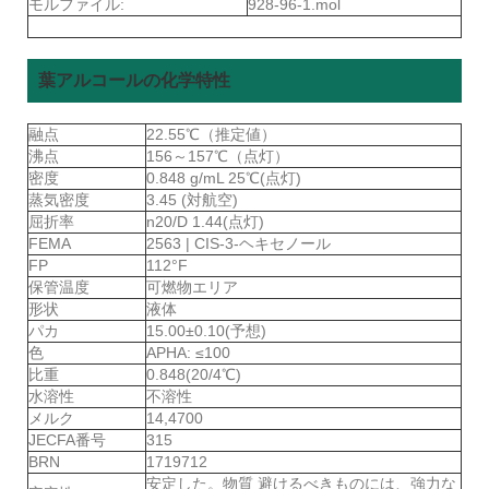
モルファイル:
928-96-1.mol
葉アルコールの化学特性
融点
22.55℃（推定値）
沸点
156～157℃（点灯）
密度
0.848 g/mL 25℃(点灯)
蒸気密度
3.45 (対航空)
屈折率
n20/D 1.44(点灯)
FEMA
2563 | CIS-3-ヘキセノール
FP
112°F
保管温度
可燃物エリア
形状
液体
パカ
15.00±0.10(予想)
色
APHA: ≤100
比重
0.848(20/4℃)
水溶性
不溶性
メルク
14,4700
JECFA番号
315
BRN
1719712
安定した。物質 避けるべきものには、強力な