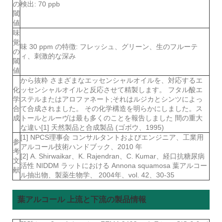
の
検出: 70 ppb
閾
値
味
覚
味 30 ppm の特徴: フレッシュ、グリーン、生のフルーテ
の
ィ、刺激的な深み
閾
値
から抜粋 さまざまなエッセンシャルオイルを、対応するエ
化
ッセンシャルオイルと反応させて精製します。 フタル酸エ
学
ステルまたはアロファネート;それはルジカとシンツによっ
合
て合成されました。 その化学構造を明らかにしました。ス
成
トールとルーヴは最も多くのことを報告しました 間の重大
な違い[1] 天然製品と合成製品 (ゴボウ、1995)
[1] NPCS理事会 コンサルタントおよびエンジニア、工業用
参
アルコール技術ハンドブック、2010 年
考
[2] A. Shirwaikar、K. Rajendran、C. Kumar、経口抗糖尿病
文
活性 NIDDM ラットにおける Annona squamosa 葉アルコー
献
ル抽出物、製薬生物学、 2004年、vol. 42、30-35
葉アルコール 上流と下流の製品情報