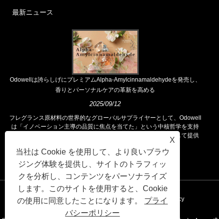
最新ニュース
Odowellは誇らしげにプレミアムAlpha-Amylcinnamaldehydeを発売し、
香りとパーソナルケアの革新を高める
2025/09/12
フレグランス原材料の世界的なグローバルサプライヤーとして、Odowell
は「イノベーション主導の品質に焦点を当てた」という中核哲学を支持
し、世界中の顧客に優れたフレグランスソリューションを一貫して提供
X
しています。
当社は Cookie を使用して、より良いブラウ
ジング体験を提供し、サイトのトラフィッ
クを分析し、コンテンツをパーソナライズ
します。このサイトを使用すると、Cookie
リンク
Sitemap
RSS
XML
Privacy Policy
の使用に同意したことになります。
プライ
バシーポリシー