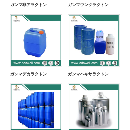
ガンマ非アラクトン
ガンマウンクラクトン
ガンマデカラクトン
ガンマヘキサラクトン