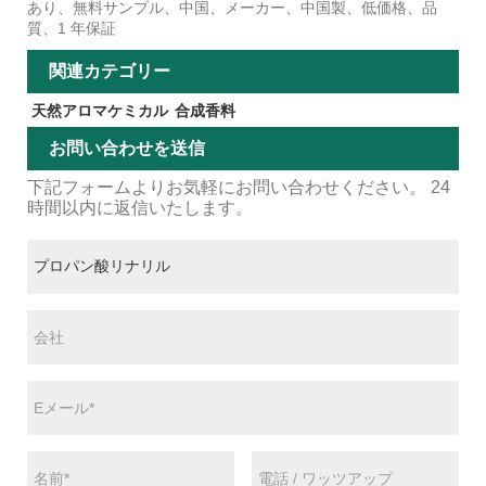
あり、無料サンプル、中国、メーカー、中国製、低価格、品
質、1 年保証
関連カテゴリー
天然アロマケミカル
合成香料
お問い合わせを送信
下記フォームよりお気軽にお問い合わせください。 24
時間以内に返信いたします。