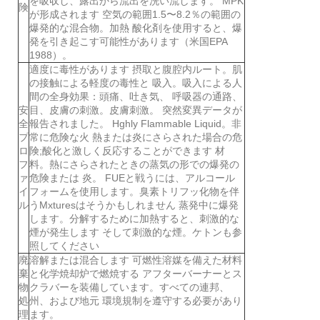
を吸収し、露出から流出を洗い流します。 MPK
険
が形成されます 空気の範囲1.5〜8.2％の範囲の
爆発的な混合物。加熱 酸化剤を使用すると、爆
発を引き起こす可能性があります（米国EPA
1988）。
適度に毒性があります 摂取と腹腔内ルート。肌
の接触による軽度の毒性と 吸入。吸入による人
間の全身効果：頭痛、吐き気、 呼吸器の通路、
安
目、皮膚の刺激。皮膚刺激。 突然変異データが
全
報告されました。 Hghly Flammable Liquid。非
プ
常に危険な火 熱または炎にさらされた場合の危
ロ
険;酸化と激しく反応することができます 材
フ
料。熱にさらされたときの蒸気の形での爆発の
ァ
危険または 炎。 FUEと戦うには、アルコール
イ
フォームを使用します。臭素トリフッ化物を伴
ル
うMxturesはそうかもしれません 蒸発中に爆発
します。分解するために加熱すると、刺激的な
煙が発生します そして刺激的な煙。ケトンも参
照してください
廃
溶解または混合します 可燃性溶媒を備えた材料
棄
と化学焼却炉で燃焼する アフターバーナーとス
物
クラバーを装備しています。すべての連邦、
処
州、および地元 環境規制を遵守する必要があり
理
ます。