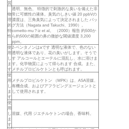
質
透明、無色、 特徴的で刺激的な臭いを備えた非
物
常に可燃性の液体。臭気のしきい値 20 ppbVの
理
濃度は、三角臭気によって決定されました バッ
的
グ方法（Nagata and Takuchi、1990）。
特
cometto-mu？iz et al。 （2000）報告 約500か
性
ら約500の範囲の鼻の微妙な閾値濃度 3,200
ppm。
使
2-ペンタノンはaです 透明な液体で、色のない
用
透明な液体であり、花の臭いがします。そうで
し
す アルコールとエーテルに混乱し、水に溶けま
ま
す。化学物質によって得られます 合成。また、
す
メチルプロピルケトンとも呼ばれます。
使
用
メチルプロピルケトン （MPK）は、ASA溶媒、
し
有機合成、およびアフラビングエージェントと
ま
して使用されます。
す
使
用
し
溶媒、代用 ジエチルケトンの場合、香味料。
ま
す