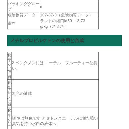
パッキンググルー
ii
プ
危険物質データ
107-87-9（危険物質データ）
ラットの経口ld50： 3.73
毒性
g/kg（スミス）
メチルプロピルケトンの使用と合成
化
学
2-ペンタノンには エーテル、フルーティーな臭
的
い。
性
質
化
学
的
無色の液体
性
質
化
学
MPKは無色です アセトンとエーテルに似た強い
的
臭気を持つ水白の液体へ。
性