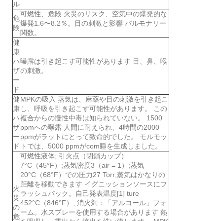
ル
可燃性、危険 火災のリスク、空気中の爆発的な
危
爆発1.6〜8.2％。目の刺激と影響 パルモナリー
険
関数。
健
康
ハ
曝露は引き起こす可能性があります 目、鼻、喉
ザ
の刺激。
ー
ド
健
MPKの吸入 蒸気は、麻薬や目の刺激を引き起こ
康
し、呼吸を引き起こす可能性があります。 この
ハ
複合からの慢性中毒は知られていない。 1500
ザ
ppmへの曝露 人間に耐えられ、4時間の2000
ー
ppmがラットにとって致命的でした。 モルモッ
ド
トでは、5000 ppmがcom睡を生成しました。
可燃性液体; 引火点（閉鎖カップ）
7°C（45°F）;蒸気密度3（air = 1）;蒸気
20°C（68°F）での圧力27 Torr;蒸気はかなりの
距離を移動できます イグニッションソースにフ
火
ラッシュバック。自己発表温度[1] ture
災
452°C（846°F）; 消火剤：「アルコール」フォ
の
ーム。水スプレーを使用する場合があります 熱
危