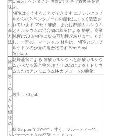
意
Chebi：ペンタノン 位置2でオキソ置換基を運
味
ぶ。
MPKはそうすることができます エチレンとメチ
ルからの2-ペンタノールの酸化によって製造さ
生
れています アセト酢酸、または酢酸カルシウム
産
とカルシウムの混合物の蒸留による 酪酸。商業
方
純度は90％MPKになる可能性があります。ただ
法
し、一部のコマーシャル 材料は、MPKとジエチ
ルケトンの少量の混合物です Sec-Amyl
Acetate。
乾燥蒸留による 酢酸カルシウムと酪酸カルシウ
準
ムからなる混合物の;また H2O2によるナトリウ
備
ムまたはアンモニウムN-カプロートの酸化。
香
り
の
し
検出：70 ppb
き
い
値
味
の
し
味 25 ppmでの特性：甘く、フルーティーで、
き
バナナのような発酵 ニュアンス。