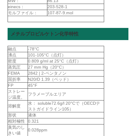
MW：
86.13
einecs：
203-528-1
モルファイル：
107-87-9.mol
メチルプロピルケトン化学特性
融点
-78°C
沸点
101-105°C（点灯）
密度
0.809 g/ml at 25°C（点灯）
蒸気圧
27 mm Hg（20°C）
FEMA
2842 | 2-ペンタノン
屈折率
N20/D 1.39（ベッド）
FP
45°F
ストレー
フラメーブルエリア
ジ温度。
水： soluble72.6g/l 20°Cで（OECDテ
溶解度
ストガイドライン105）
形状
液体
相対極性
0.321
臭気のし
0.028ppm
きい値