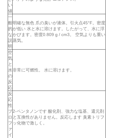
い
値
一
般
明確な無色 爪の臭いが液体。引火点45°F。密度
的
が低い 水と水に溶けます。したがって、水に浮
な
かびます。密度0.809 g / cm3。 空気よりも重い
説
蒸気。
明
空
気
と
水
非常に可燃性。 水に溶けます。
の
反
応
反
応
性
プ
2-ペンタノンです 酸化剤、強力な塩基、還元剤
ロ
と互換性がありません。反応します 臭素トリフ
フ
ッ化物で激しく。
ァ
イ