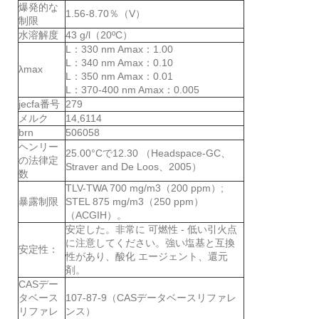
爆発的な
1.56-8.70％（V）
制限
水溶解度
43 g/l（20ºC）
L：330 nm Amax：1.00
L：340 nm Amax：0.10
λmax
L：350 nm Amax：0.01
L：370-400 nm Amax：0.005
jecfa番号
279
メルク
14,6114
brn
506058
ヘンリー
25.00°Cで12.30 （Headspace-GC、
の法律定
Straver and De Loos、2005）
数
TLV-TWA 700 mg/m3（200 ppm）;
暴露制限
STEL 875 mg/m3（250 ppm）
（ACGIH）。
安定した。非常に 可燃性 - 低い引火点
に注意してください。強い塩基と互換
安定性：
性があり、酸化 エージェント、還元
剤。
CASデー
タベース
107-87-9（CASデータベースリファレ
リファレ
ンス）