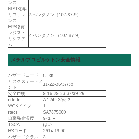
ンス
NIST化学
リファレ
2-ペンタノン（107-87-9）
ンス
EPA物質
レジスト
2-ペンタノン （107-87-9）
リシステ
ム
メチルプロピルケトン安全情報
ハザードコード
f、xn
リスクステートメ
11-22-36/37/38
ント
安全声明
9-16-29-33-37/39-26
ridadr
A 1249 3/pg 2
WGKドイツ
1
rtecs
SA7875000
自動発光温度
941°F
TSCA
はい
HSコード
2914 19 90
ハザードクラス
3