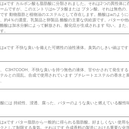
はaです カルボン酸も脂肪酸に分類されました。それは2つの異性体に
ームですが、このエントリはn-ブタ酸または ブタン酸。それは無色の
です 動物脂肪と植物油のエステルとして存在します。酪酸はaのように
、約4％の濃度。乳製品と卵製品 酪酸の主要な供給源です。バターや他
酪酸は加水分解によって解放され、酸化症が生成されます 匂い。また
す。
はaです 不快な臭いを備えた可燃性の油性液体。臭気のしきい値はです 0.0
、 C3H7COOH、不快な臭いを持つ無色の液体、甘やかされて発生す
テルとの混乱。合成で使用されています ブチレートエステルの香水と風
、
塩酸には 持続性、浸透、腐った、バターのような臭いと燃えている酸性
はaです バター脂肪から一般的に得られる脂肪酸。好ましくない 使用
クとして制限する臭気。それはです 合成香料の製造における重要な化学