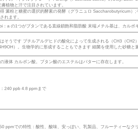
皮膚植物と汗で注目されています。
得 澱粉と糖蜜の選択的酵素の発酵（グラニュロ Saccharobutyricu
されます。
ebi：a の1つがブタンである直線鎖飽和脂肪酸 末端メチル基は、カル
はそうです ブチルアルデヒドの酸化によって生成される（CH3（CH2）
4H9OH）。生物学的に形成することもできます 細菌を使用した砂糖と
の液体 カルボン酸。ブタン酸のエステルはバターに存在します。
240 ppb 4.8 ppmまで
250 ppmでの特性：酸性、酸味、安っぽい、乳製品、フルーティーなク