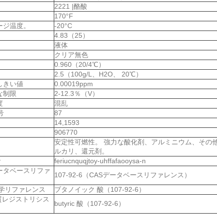
2221 |酪酸
170°F
ージ温度。
-20°C
4.83（25）
液体
クリア無色
0.960（20/4℃）
2.5（100g/L、H2O、 20℃）
しきい値
0.00019ppm
な制限
2-12.3％（V）
度
混乱
号
87
14,1593
906770
安定性可燃性。 強力な酸化剤、アルミニウム、その
：
ルカリ、還元剤。
y
feriucnquqjtoy-uhffafaooysa-n
データベースリファ
107-92-6（CASデータベースリファレンス）
化学リファレンス
ブタノイック 酸（107-92-6）
物質レジストリシス
butyric 酸（107-92-6）