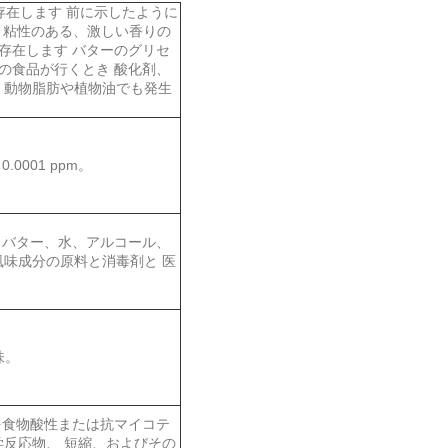
存在します 前に示したように
、粘性のある、激しい香りの
存在します バターのグリセ
の食品が行くとき 酸化剤、
、動物脂肪や植物油でも発生
001 ppm。
る バター、水、アルコール、
味成分の原料と消毒剤と 医
味。
を食物酸性または抗マイコテ
反応物、 短縮、およびその