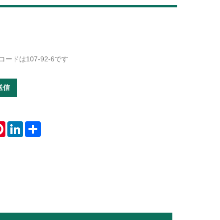
Live
CASコードは107-92-6です
送信
tsApp
Pinterest
LinkedIn
Share