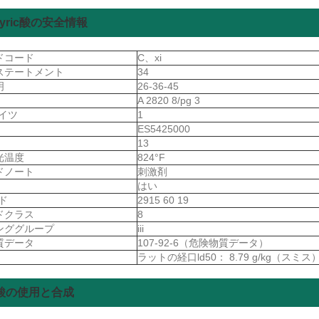
utyric酸の安全情報
ドコード
C、xi
ステートメント
34
明
26-36-45
A 2820 8/pg 3
ドイツ
1
ES5425000
13
光温度
824°F
ドノート
刺激剤
はい
ード
2915 60 19
ドクラス
8
ンググループ
iii
質データ
107-92-6（危険物質データ）
ラットの経口ld50： 8.79 g/kg（スミス
塩酸の使用と合成