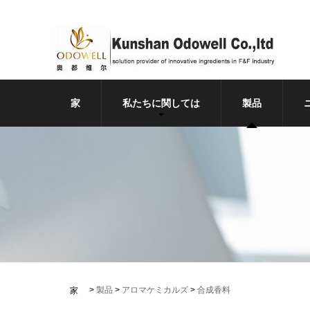
家
私たちに関しては
製品
>
製品
>
アロマケミカルズ
>
合成香料
家