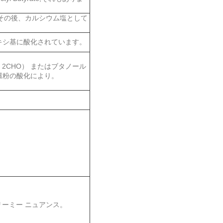
m）;その後、カルシウム塩として
ボキシ基に酸化されています。
2CHO） またはブタノール
澱粉の酸化により。
リーミー ニュアンス。