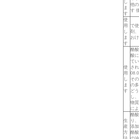
し
他の
ま
す 
す
使
用
で使
し
剤、
ま
おけ
す
酪酸
酸に
てい
使
され
用
08.
し
その
ま
の多
す
どう
し、
物質
によ
酪酸
生
り、
産
添加
方
酪酸
法
の油の