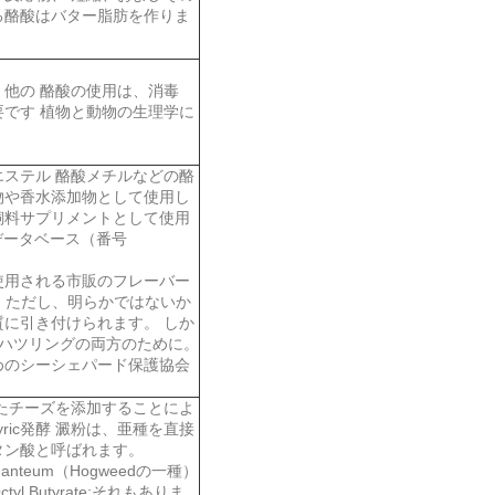
る酪酸はバター脂肪を作りま
。他の 酪酸の使用は、消毒
です 植物と動物の生理学に
ステル 酪酸メチルなどの酪
物や香水添加物として使用し
飼料サプリメントとして使用
データベース（番号
使用される市販のフレーバー
ます。ただし、明らかではないか
に引き付けられます。 しか
とハツリングの両方のために。
めのシーシェパード保護協会
たチーズを添加することによ
ric発酵 澱粉は、亜種を直接
タン酸と呼ばれます。
nteum（Hogweedの一種）
ctyl Butyrate;それもありま