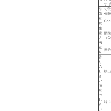
す 
準
で取
備
分離
意
Ch
味
生
産
酪酸
方
（C
法
意
無色
味
香
り
の
し
検出：
き
い
値
味
の
し
味 
き
い