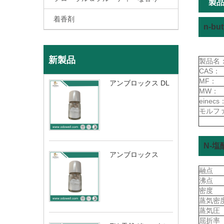
製
着香剤
n-b
新製品
製品名
CAS：
MF：
アンブロックス DL
MW：
einecs
モルフ
N-
アンブロックス
融点
沸点
密度
蒸気密
蒸気圧
屈折率