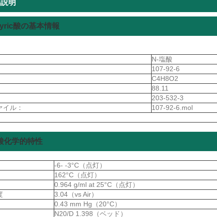
品説明
utyric酸の基本情報
：
N-塩酸
107-92-6
C4H8O2
88.11
：
203-532-3
ァイル：
107-92-6.mol
塩酸化学的特性
-6- -3°C（点灯）
162°C（点灯）
0.964 g/ml at 25°C（点灯）
度
3.04（vs Air）
0.43 mm Hg（20°C）
N20/D 1.398（ベッド）