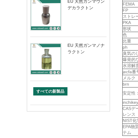
EU 天然ガンマウン
FEMA
デカラクトン
FP
ストレ
PKA
形状
色
比重
EU 天然ガンマノナ
ph
ラクトン
臭気の
爆発的
水溶解
jecfa番
メルク
brn
すべての新製品
安定性
inchike
CAS
レンス
NIST
EPA
テム