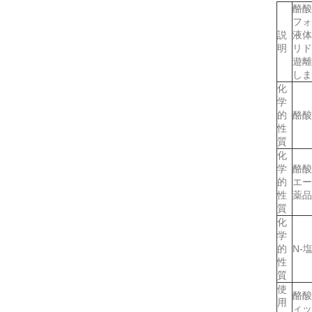
酪酸
フォ
説
液体
明
リド
遊離
しま
化
学
的
酪酸
性
質
化
学
酪酸
的
エー
性
薬品
質
化
学
的
N-
性
質
使
酪酸
用
ィッ