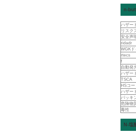
n-b
ハザー
リスク
安全声
ridadr
WGK
rtecs
f
自動発
ハザー
TSCA
HSコ
ハザー
パッキ
危険物
毒性
N-