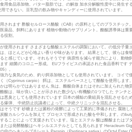
食用食品添加物。バター脂肪では、の解放 加水分解酸性度中に発生す
使用できない。豆乳型の飲み物やキャンディーに使用されています。
用されます 酢酸セルロース酪酸（CAB）の原料としてのプラスチック
医薬品、飼料にあります 植物や動物のサプリメント。酪酸誘導体は重要
る役割。
が使用されます さまざまな酪酸エステルの調製において。の低分子量エ
は、ほとんどが心地よい香りや味があります。 結果として、彼らは食
ると感じています。それもそうです 病原性を減らす能力により、動物
ます 細菌のコロニー形成。 EUフライビスの承認された食品香料です 
005）。
強力な臭気のため、釣り餌添加物としても使用されています。 コイで
く（Cyprinus carpio） 餌は、エステルベースとして酪酸を使用し
かは明らかではありません 魚は、酪酸自体またはそれに加えられた物質
酪酸は、味が良いことが示された数少ない有機酸の1つでした テンチ
は悪臭としても使用されています 日本の捕鯨の乗組員を混乱させるた
る爆弾、 中絶防止抗議者によって、中絶クリニックを混乱させる。
はそうです 砂糖または澱粉の発酵によって工業的に準備された 腐敗し
炭酸カルシウムを加えて プロセスで形成された酸を中和します。のbuty
することによって支援されています。塩とエステル 酸は酪酸またはブ
または発酵酪酸はヘキシルエステルとしても見られます Heracleum Giga
中のヘキシルブチレート Parsnip（Pastinaca sativa）のOctyl Ester O