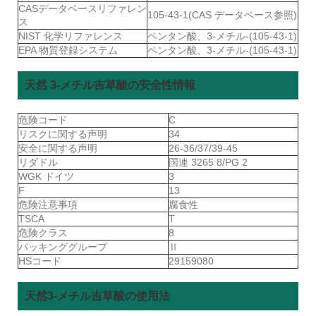
CASデータベースリファレン
105-43-1(CAS データベース参照)
ス
NIST 化学リファレンス
ペンタン酸、3-メチル-(105-43-1)
EPA 物質登録システム
ペンタン酸、3-メチル-(105-43-1)
天然 3-メチル吉草酸の安全性情報
危険コード
C
リスクに関する声明
34
安全に関する声明
26-36/37/39-45
リダドル
国連 3265 8/PG 2
WGK ドイツ
3
F
13
危険注意事項
腐食性
TSCA
T
危険クラス
8
パッキンググループ
Ⅱ
HSコード
29159080
天然3-メチル吉草酸の使用法