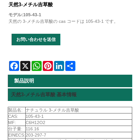
天然3-メチル吉草酸
モデル:105-43-1
天然の 3-メチル吉草酸の cas コードは 105-43-1 です。
お問い合わせを送信
Facebook
X
WhatsApp
Pinterest
LinkedIn
Share
製品説明
天然3-メチル吉草酸 基本情報
製品名:
ナチュラル 3-メチル吉草酸
CAS:
105-43-1
MF:
C6H12O2
分子量:
116.16
EINECS:
203-297-7