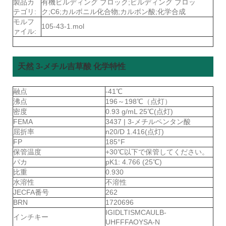
製品カ
有機ビルディング ブロック;ビルディング ブロッ
テゴリ:
ク;C6;カルボニル化合物;カルボン酸;化学合成
モルフ
105-43-1.mol
ァイル:
天然 3-メチル吉草酸 化学特性
融点
-41℃
沸点
196～198℃（点灯）
密度
0.93 g/mL 25℃(点灯)
FEMA
3437 | 3-メチルペンタン酸
屈折率
n20/D 1.416(点灯)
FP
185°F
保管温度
+30℃以下で保管してください。
パカ
pK1: 4.766 (25℃)
比重
0.930
水溶性
不溶性
JECFA番号
262
BRN
1720696
IGIDLTISMCAULB-
インチキー
UHFFFAOYSA-N