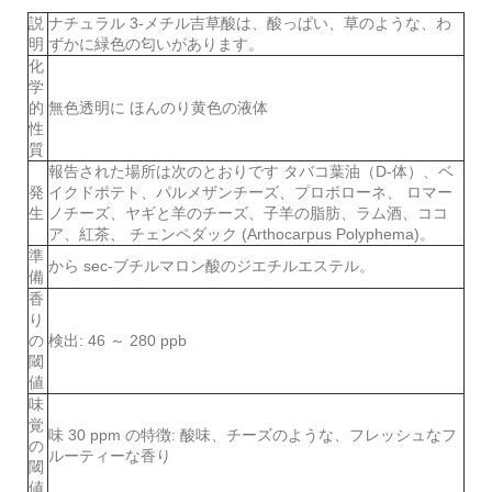
説
ナチュラル 3-メチル吉草酸は、酸っぱい、草のような、わ
明
ずかに緑色の匂いがあります。
化
学
的
無色透明に ほんのり黄色の液体
性
質
報告された場所は次のとおりです タバコ葉油（D-体）、ベ
発
イクドポテト、パルメザンチーズ、プロボローネ、 ロマー
生
ノチーズ、ヤギと羊のチーズ、子羊の脂肪、ラム酒、ココ
ア、紅茶、 チェンペダック (Arthocarpus Polyphema)。
準
から sec-ブチルマロン酸のジエチルエステル。
備
香
り
の
検出: 46 ～ 280 ppb
閾
値
味
覚
味 30 ppm の特徴: 酸味、チーズのような、フレッシュなフ
の
ルーティーな香り
閾
値