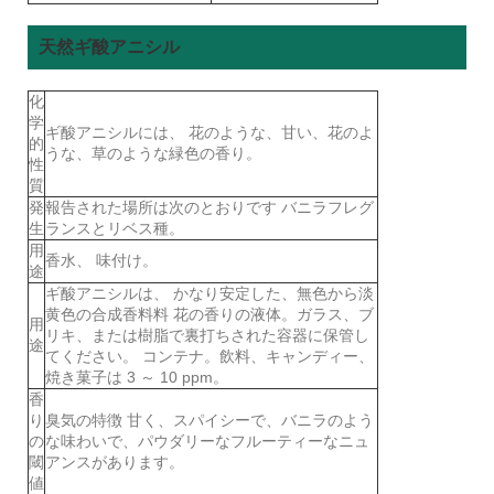
天然ギ酸アニシル
化
学
ギ酸アニシルには、 花のような、甘い、花のよ
的
うな、草のような緑色の香り。
性
質
発
報告された場所は次のとおりです バニラフレグ
生
ランスとリベス種。
用
香水、 味付け。
途
ギ酸アニシルは、 かなり安定した、無色から淡
黄色の合成香料料 花の香りの液体。ガラス、ブ
用
リキ、または樹脂で裏打ちされた容器に保管し
途
てください。 コンテナ。飲料、キャンディー、
焼き菓子は 3 ～ 10 ppm。
香
り
臭気の特徴 甘く、スパイシーで、バニラのよう
の
な味わいで、パウダリーなフルーティーなニュ
閾
アンスがあります。
値