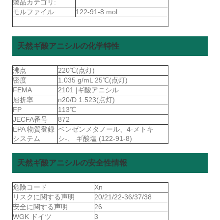
製品カテゴリ:
モルファイル:
122-91-8.mol
天然ギ酸アニシルの化学特性
沸点
220℃(点灯)
密度
1.035 g/mL 25℃(点灯)
FEMA
2101 |ギ酸アニシル
屈折率
n20/D 1.523(点灯)
FP
113℃
JECFA番号
872
EPA 物質登録
ベンゼンメタノール、4-メトキ
システム
シ-、 ギ酸塩 (122-91-8)
天然ギ酸アニシルの安全性情報
危険コード
Xn
リスクに関する声明
20/21/22-36/37/38
安全に関する声明
26
WGK ドイツ
3