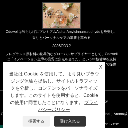
Odowellは誇らしげにプレミアムAlpha-Amylcinnamaldehydeを発売し、
香りとパーソナルケアの革新を高める
2025/09/12
フレグランス原材料の世界的なグローバルサプライヤーとして、Odowell
は「イノベーション主導の品質に焦点を当てた」という中核哲学を支持
し、世界中の顧客に優れたフレグランスソリューションを一貫して提供
X
しています。
当社は Cookie を使用して、より良いブラウ
ジング体験を提供し、サイトのトラフィッ
クを分析し、コンテンツをパーソナライズ
します。このサイトを使用すると、Cookie
リンク
Sitemap
RSS
XML
Privacy Policy
の使用に同意したことになります。
プライ
バシーポリシー
Copyright©2020 Kunshan Odowell Co。、Ltd -China Aroma Chemical、Aroma成
拒否する
受け入れる
分メーカー、エッセンシャルオイルサプライヤー全員が留保されています。