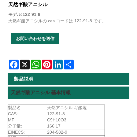
天然ギ酸アニシル
モデル:122-91-8
天然ギ酸アニシルの cas コードは 122-91-8 です。
お問い合わせを送信
Facebook
X
WhatsApp
Pinterest
LinkedIn
Share
製品説明
天然ギ酸アニシル 基本情報
製品名:
天然アニシル ギ酸塩
CAS:
122-91-8
MF:
C9H10O3
分子量:
166.17
EINECS:
204-582-9