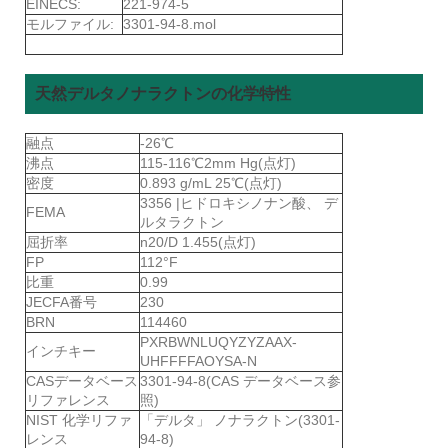
EINECS:
221-974-5
モルファイル:
3301-94-8.mol
天然デルタノナラクトンの化学特性
融点
-26℃
沸点
115-116℃2mm Hg(点灯)
密度
0.893 g/mL 25℃(点灯)
3356 |ヒドロキシノナン酸、 デ
FEMA
ルタラクトン
屈折率
n20/D 1.455(点灯)
FP
112°F
比重
0.99
JECFA番号
230
BRN
114460
PXRBWNLUQYZYZAAX-
インチキー
UHFFFFAOYSA-N
CASデータベース
3301-94-8(CAS データベース参
リファレンス
照)
NIST 化学リファ
「デルタ」 ノナラクトン(3301-
レンス
94-8)