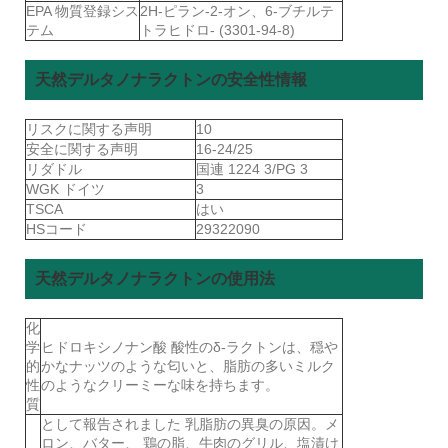
EPA 物質登録シス
2H-ピラン-2-オン、6-ブチルテ
テム
トラヒドロ- (3301-94-8)
天然デルタノナラクトンの安全性情報
リスクに関する声明
10
安全に関する声明
16-24/25
リダドル
国連 1224 3/PG 3
WGK ドイツ
3
TSCA
はい
HSコード
29322090
天然デルタノナラクトンの使用法
化
学
ヒドロキシノナン酸 酸性のδ-ラクトンは、穏や
的
かなナッツのような匂いと、脂肪の多いミルク
性
のようなクリーミーな味を持ちます。
質
として報告されました 乳脂肪の異臭の原因。メ
ロン、バター、 鶏の脂、牛肉のグリル、塩漬け