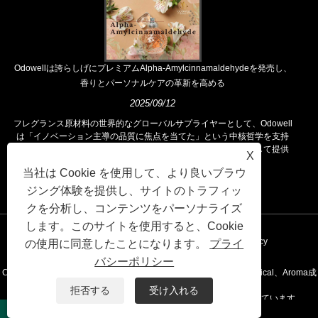
Odowellは誇らしげにプレミアムAlpha-Amylcinnamaldehydeを発売し、
香りとパーソナルケアの革新を高める
2025/09/12
フレグランス原材料の世界的なグローバルサプライヤーとして、Odowell
は「イノベーション主導の品質に焦点を当てた」という中核哲学を支持
し、世界中の顧客に優れたフレグランスソリューションを一貫して提供
X
しています。
当社は Cookie を使用して、より良いブラウ
ジング体験を提供し、サイトのトラフィッ
クを分析し、コンテンツをパーソナライズ
します。このサイトを使用すると、Cookie
リンク
Sitemap
RSS
XML
Privacy Policy
の使用に同意したことになります。
プライ
バシーポリシー
Copyright©2020 Kunshan Odowell Co。、Ltd -China Aroma Chemical、Aroma成
拒否する
受け入れる
分メーカー、エッセンシャルオイルサプライヤー全員が留保されています。