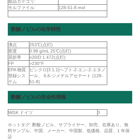
製品カテゴリ:
モルファイル:
128-51-8.mol
酢酸ノピルの化学特性
沸点
253℃(点灯)
密度
0.98 g/mL 25℃(点灯)
屈折率
n20/D 1.472(点灯)
FP
>230°F
EPA 物質
ビシクロ[3.1.1]ヘプト-2-エン-2-エタノ
登録シス
ール、 6,6-ジメチルアセテート (128-
テム
51-8)
酢酸ノピルの安全性情報
WGK ドイツ
3
ホットタグ: 酢酸ノピル、サプライヤー、卸売、在庫あり、無
料サンプル、中国、メーカー、中国製、低価格、品質、1 年保
証