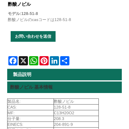
酢酸ノピル
モデル:128-51-8
酢酸ノピルのcasコードは128-51-8
お問い合わせを送信
Facebook
X
WhatsApp
Pinterest
LinkedIn
Share
製品説明
酢酸ノピル 基本情報
製品名:
酢酸ノピル
CAS:
128-51-8
MF:
C13H20O2
分子量:
208.3
EINECS:
204-891-9