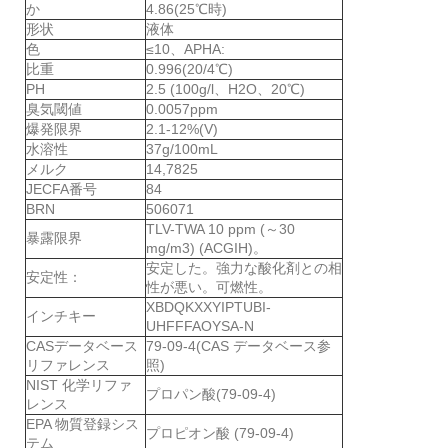
か
4.86(25℃時)
形状
液体
色
≤10、APHA:
比重
0.996(20/4℃)
PH
2.5 (100g/l、H2O、20℃)
臭気閾値
0.0057ppm
爆発限界
2.1-12%(V)
水溶性
37g/100mL
メルク
14,7825
JECFA番号
84
BRN
506071
TLV-TWA 10 ppm (～30
暴露限界
mg/m3) (ACGIH)。
安定した。強力な酸化剤との相
安定性：
性が悪い。可燃性。
XBDQKXXYIPTUBI-
インチキー
UHFFFAOYSA-N
CASデータベース
79-09-4(CAS データベース参
リファレンス
照)
NIST 化学リファ
プロパン酸(79-09-4)
レンス
EPA 物質登録シス
プロピオン酸 (79-09-4)
テム