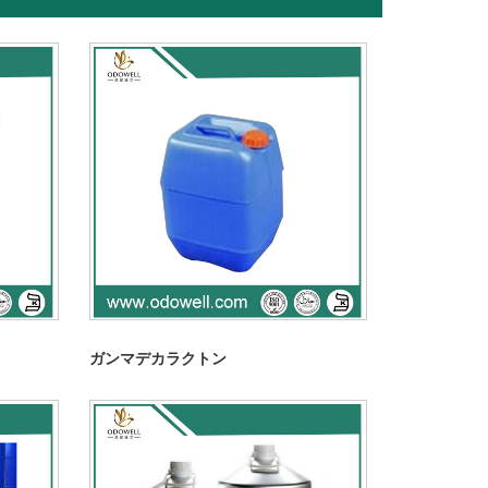
ガンマデカラクトン