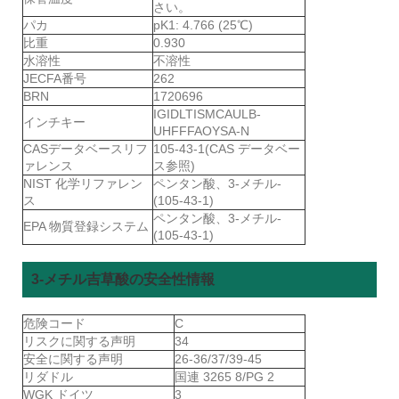
さい。
パカ
pK1: 4.766 (25℃)
比重
0.930
水溶性
不溶性
JECFA番号
262
BRN
1720696
IGIDLTISMCAULB-
インチキー
UHFFFAOYSA-N
CASデータベースリフ
105-43-1(CAS データベー
ァレンス
ス参照)
NIST 化学リファレン
ペンタン酸、3-メチル-
ス
(105-43-1)
ペンタン酸、3-メチル-
EPA 物質登録システム
(105-43-1)
3-メチル吉草酸の安全性情報
危険コード
C
リスクに関する声明
34
安全に関する声明
26-36/37/39-45
リダドル
国連 3265 8/PG 2
WGK ドイツ
3