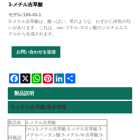
3-メチル吉草酸
モデル:105-43-1
3-メチル吉草酸は、酸っぱい、草のような、わずかに緑色の匂
いがあります。これは、sec-ブチル-マロン酸のジエチルエス
テルから合成されます。
お問い合わせを送信
Facebook
X
WhatsApp
Pinterest
LinkedIn
Share
製品説明
3-メチル吉草酸 基本情報
製品名:
3-メチル吉草酸
(+/-)-3-メチル吉草酸;3-メチル吉草酸;3-
メチルペンタン酸;3-メチル-N-吉草酸;3-
同義語: