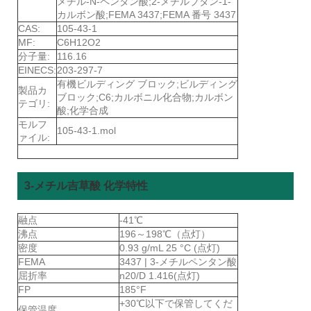
メチル-N-ペンタン酸;2-メチルブタン-1-
カルボン酸;FEMA 3437;FEMA 番号 3437
CAS:
105-43-1
MF:
C6H12O2
分子量:
116.16
EINECS:
203-297-7
有機ビルディング ブロック;ビルディング
製品カ
ブロック;C6;カルボニル化合物;カルボン
テゴリ:
酸;化学合成
モルフ
105-43-1.mol
ァイル:
3-メチル吉草酸 化学特性
融点
-41℃
沸点
196～198℃（点灯）
密度
0.93 g/mL 25 °C (点灯)
FEMA
3437 | 3-メチルペンタン酸
屈折率
n20/D 1.416(点灯)
FP
185°F
+30℃以下で保管してくだ
保管温度