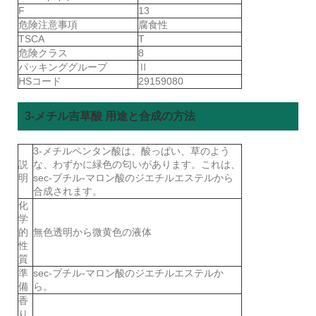
F
13
危険注意事項
腐食性
TSCA
T
危険クラス
8
パッキンググループ
Ⅱ
HSコード
29159080
3-メチル吉草酸 用途と合成の方法
3-メチルペンタン酸は、酸っぱい、草のよう
説
な、わずかに緑色の匂いがあります。これは、
明
sec-ブチル-マロン酸のジエチルエステルから
合成されます。
化
学
的
無色透明から微黄色の液体
性
質
準
sec-ブチル-マロン酸のジエチルエステルか
備
ら。
香
り