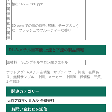
の
検出: 46 ～ 280 ppb
閾
値
味
覚
30 ppm での味の特徴: 酸味、チーズのよう
の
な、フレッシュでフルーティーな香り
閾
値
DL-3-メチル吉草酸 上流と下流の製品情報
原材料
SEC-ブチルマロン酸ジエチル
ホットタグ: 3-メチル吉草酸、サプライヤー、卸売、在庫あ
り、無料サンプル、中国、メーカー、中国製、低価格、品質、
1 年保証
関連カテゴリー
天然アロマケミカル
合成香料
お問い合わせを送信