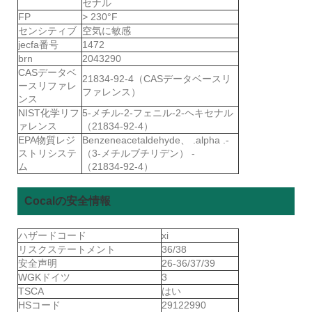
セナル
FP
> 230°F
センシティブ
空気に敏感
jecfa番号
1472
brn
2043290
CASデータベ
21834-92-4（CASデータベースリ
ースリファレ
ファレンス）
ンス
NIST化学リフ
5-メチル-2-フェニル-2-ヘキセナル
ァレンス
（21834-92-4）
EPA物質レジ
Benzeneacetaldehyde、 .alpha .-
ストリシステ
（3-メチルブチリデン） -
ム
（21834-92-4）
Cocalの安全情報
ハザードコード
xi
リスクステートメント
36/38
安全声明
26-36/37/39
WGKドイツ
3
TSCA
はい
HSコード
29122990