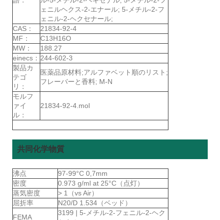
ェニルヘクス-2-エナール; 5-メチル-2-フ
ェニル-2-ヘクセナール;
CAS：
21834-92-4
MF：
C13H16O
MW：
188.27
einecs：
244-602-3
製品カ
医薬品原材料;アルファベット順のリスト;
テゴ
フレーバーと香料; M-N
リ：
モルフ
ァイ
21834-92-4.mol
ル：
共同化学物質
沸点
97-99°C 0,7mm
密度
0.973 g/ml at 25°C（点灯）
蒸気密度
> 1（vs Air）
屈折率
N20/D 1.534（ベッド）
3199 | 5-メチル-2-フェニル-2-ヘク
FEMA