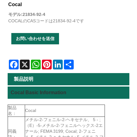
Cocal
モデル:21834-92-4
COCALのCASコードは21834-92-4です
お問い合わせを送信
Facebook
X
WhatsApp
Pinterest
LinkedIn
Share
製品説明
Cocal Basic Information
製品
Cocal
名：
メチル-2-フェニル-2-ヘキセナル、 5 - ;
（E）-5-メチル-2-フェニルヘックス-2エ
同義
ナール; FEMA 3199; Cocal; 2-フェニ
語：
ル-5-メチル-2-ヘキセナル; 5-メチル-2-フ