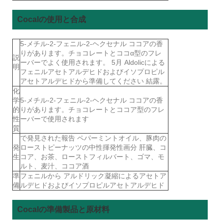
Cocalの使用と合成
5-メチル-2-フェニル-2-ヘクセナル ココアの香
りがあります。チョコレートとココα型のフレ
説
ーバーでよく使用されます。 5月 Aldolicによる
明
フェニルアセトアルデヒドおよびイソプロピル
アセトアルデヒドから準備してください 結露。
化
学
5-メチル-2-フェニル-2-ヘクセナル ココアの香
的
りがあります。チョコレートとココア型のフレ
性
ーバーで使用されます
質
で発見された報告 ペパーミントオイル、豚肉の
発
ローストピーナッツの中性揮発性画分 肝臓、コ
生
コア、お茶、ローストフィルバート、ゴマ、モ
ルト、麦汁、ココア酒
準
フェニルから アルドリック凝縮によるアセトア
備
ルデヒドおよびイソプロピルアセトアルデヒド
Cocalの準備製品と原材料